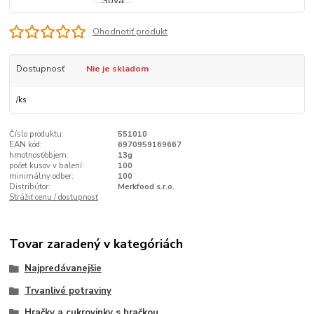
Ohodnotiť produkt
Dostupnosť
Nie je skladom
/
ks
Číslo produktu:
551010
EAN kód:
6970959169667
hmotnosť/objem:
13g
počet kusov v balení:
100
minimálny odber:
100
Distribútor:
Merkfood s.r.o.
Strážiť cenu / dostupnosť
Tovar zaradený v kategóriách
Najpredávanejšie
Trvanlivé potraviny
Hračky a cukrovinky s hračkou