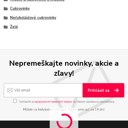
Cukrovinky
Nečokoládové cukrovinky
Želé
Nepremeškajte novinky, akcie a
zľavy!
Prihlásiť sa
Súhlasím so
spracovaním osobných údajov
za účelom zasielania newslettera.
Môžete sa kedykoľvek odhlásiť. Zasielame raz za 14 dní.