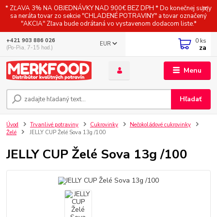
* ZĽAVA 3% NA OBJEDNÁVKY NAD 900€ BEZ DPH * Do konečnej sumy
sa neráta tovar zo sekcie "CHLADENÉ POTRAVINY" a tovar označený
"AKCIA" Zľava bude odrátaná vo vystavenom dodacom liste.*
0
ks
+421 903 886 026
EUR
za
(Po-Pia, 7-15 hod.)
Menu
Hľadať
Úvod
Trvanlivé potraviny
Cukrovinky
Nečokoládové cukrovinky
Želé
JELLY CUP Želé Sova 13g /100
JELLY CUP Želé Sova 13g /100