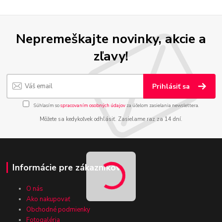
Nepremeškajte novinky, akcie a
zľavy!
Prihlásiť sa
Súhlasím so
spracovaním osobných údajov
za účelom zasielania newslettera.
Môžete sa kedykoľvek odhlásiť. Zasielame raz za 14 dní.
Informácie pre zákazníkov
O nás
Ako nakupovať
Obchodné podmienky
Fotogaléria