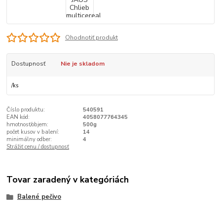
Ohodnotiť produkt
Dostupnosť
Nie je skladom
/
ks
Číslo produktu:
540591
EAN kód:
4058077764345
hmotnosť/objem:
500g
počet kusov v balení:
14
minimálny odber:
4
Strážiť cenu / dostupnosť
Tovar zaradený v kategóriách
Balené pečivo