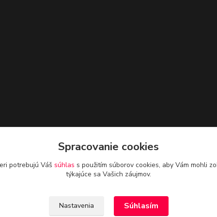
Spracovanie cookies
eri potrebujú Váš
súhlas
s použitím súborov cookies, aby Vám mohli zo
týkajúce sa Vašich záujmov.
Súhlasím
Nastavenia