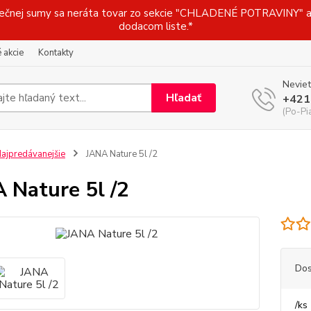
j sumy sa neráta tovar zo sekcie "CHLADENÉ POTRAVINY" a t
dodacom liste.*
 akcie
Kontakty
Neviet
Hľadať
+421
(Po-Pi
ajpredávanejšie
JANA Nature 5l /2
 Nature 5l /2
Dos
/
ks