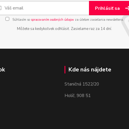
Prihlásiť sa
Súhlasím so
spracovaním osobných údajov
za účelom zasielania newslettera.
Môžete sa kedykoľvek odhlásiť. Zasielame raz za 14 dní.
ok
Kde nás nájdete
Staničná 1522/20
Holíč, 908 51