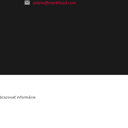
online@merkfood.com
brazovať informácie