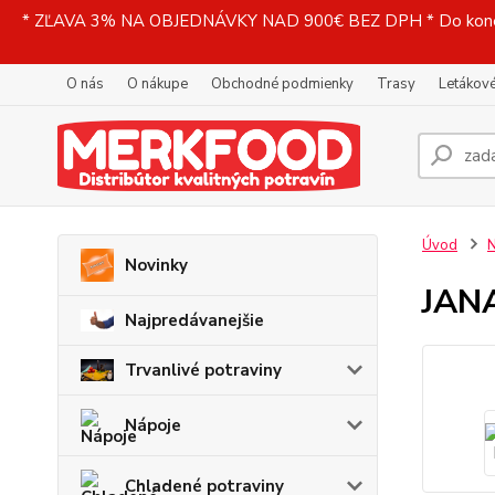
* ZĽAVA 3% NA OBJEDNÁVKY NAD 900€ BEZ DPH * Do konečne
O nás
O nákupe
Obchodné podmienky
Trasy
Letákové
Úvod
N
Novinky
JANA
Najpredávanejšie
Trvanlivé potraviny
Nápoje
Chladené potraviny