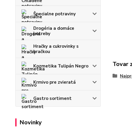
Špecialne potraviny
Drogéria a domáce
potreby
Hračky a cukrovinky s
hračkou
Tovar 
Kozmetika Tulipán Negro
Najpr
Krmivo pre zvieratá
Gastro sortiment
Novinky