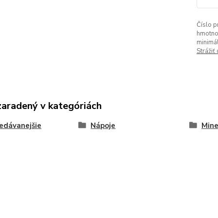
Číslo p
hmotno
minimá
Strážiť
zaradený v kategóriách
edávanejšie
Nápoje
Mine