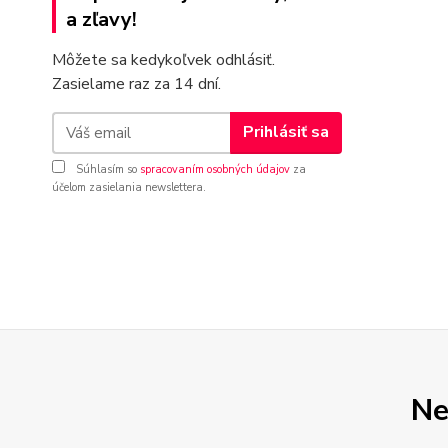
a zľavy!
Môžete sa kedykoľvek odhlásiť.
Zasielame raz za 14 dní.
Prihlásiť sa
Súhlasím so
spracovaním osobných údajov
za
účelom zasielania newslettera.
Ne