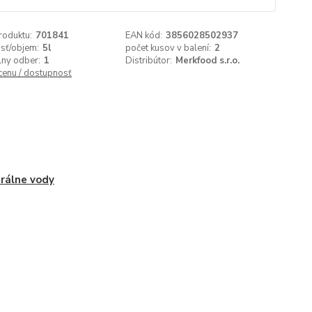
roduktu:
701841
EAN kód:
3856028502937
sť/objem:
5l
počet kusov v balení:
2
lny odber:
1
Distribútor:
Merkfood s.r.o.
 cenu / dostupnosť
rálne vody