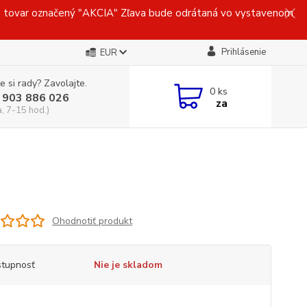
ovar označený "AKCIA" Zľava bude odrátaná vo vystavenom
Prihlásenie
EUR
e si rady? Zavolajte.
0
ks
 903 886 026
za
a, 7-15 hod.)
Ohodnotiť produkt
tupnosť
Nie je skladom