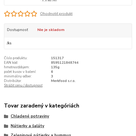
Ohodnotiť produkt
Dostupnosť
Nie je skladom
/
ks
Číslo produktu:
151317
EAN kód:
8595121848744
hmotnosť/objem:
135g
počet kusov v balení:
6
minimálny odber:
3
Distribútor:
Merkfood s.r.o.
Strážiť cenu / dostupnosť
Tovar zaradený v kategóriách
Chladené potraviny
Nátierky a šaláty
Zeleninové nátierky a hummus