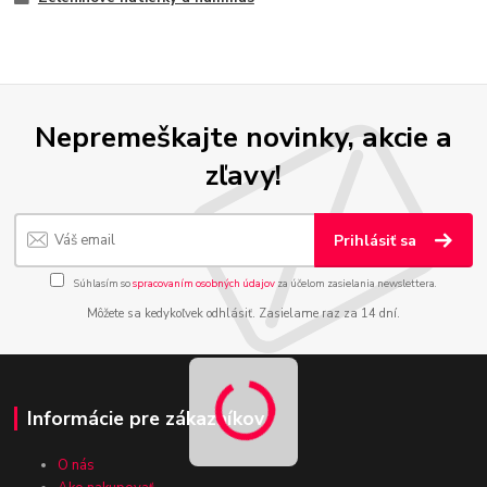
Nepremeškajte novinky, akcie a
zľavy!
Prihlásiť sa
Súhlasím so
spracovaním osobných údajov
za účelom zasielania newslettera.
Môžete sa kedykoľvek odhlásiť. Zasielame raz za 14 dní.
Informácie pre zákazníkov
O nás