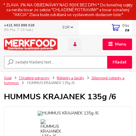
* ZĽAVA 3% NA OBJEDNÁVKY NAD 900€ BEZ DPH * Do konečnej sumy
sa neráta tovar zo sekcie "CHLADENÉ POTRAVINY" a tovar označený
"AKCIA" Zľava bude odrátaná vo vystavenom dodacom liste.*
0
ks
+421 903 886 026
EUR
za
(Po-Pia, 7-15 hod.)
Menu
Hľadať
Úvod
Chladené potraviny
Nátierky a šaláty
Zeleninové nátierky a
hummus
HUMMUS KRAJANEK 135g /6
HUMMUS KRAJANEK 135g /6