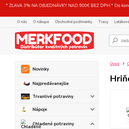
* ZĽAVA 3% NA OBJEDNÁVKY NAD 900€ BEZ DPH * Do konečne
O nás
O nákupe
Obchodné podmienky
Trasy
Letákové
Úvod
C
Novinky
Hriň
Najpredávanejšie
Trvanlivé potraviny
Nápoje
Chladené potraviny