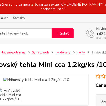
j sumy sa neráta tovar zo sekcie "CHLADENÉ POTRAVINY" a t
dodacom liste.*
 akcie
Kontakty
Neviet
Hľadať
+421
(Po-Pi
hladené potraviny
Syr a tvaroh
Tvrdé syry
Tehly
Hriňovský 
ovský tehla Mini cca 1,2kg/ks /1
Cena
Dos