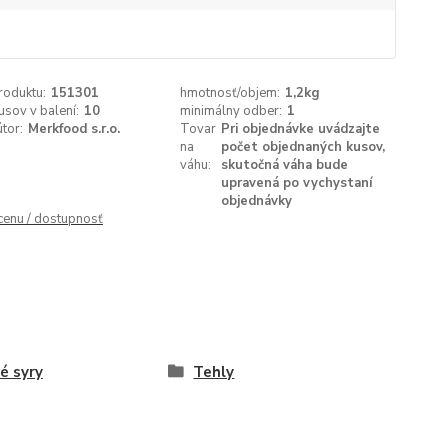
roduktu:
151301
hmotnosť/objem:
1,2kg
usov v balení:
10
minimálny odber:
1
útor:
Merkfood s.r.o.
Tovar
Pri objednávke uvádzajte
na
počet objednaných kusov,
váhu:
skutočná váha bude
upravená po vychystaní
objednávky
 cenu / dostupnosť
é syry
Tehly