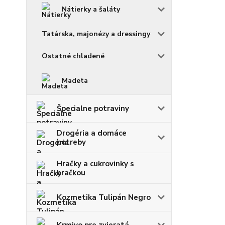
Nátierky a šaláty
Tatárska, majonézy a dressingy
Ostatné chladené
Madeta
Špecialne potraviny
Drogéria a domáce
potreby
Hračky a cukrovinky s
hračkou
Kozmetika Tulipán Negro
Krmivo pre zvieratá