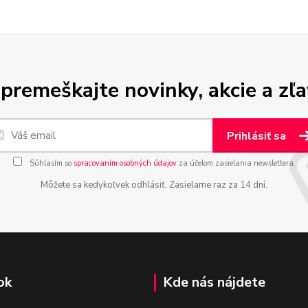
premeškajte novinky, akcie a zľa
Prihlásiť sa
Súhlasím so
spracovaním osobných údajov
za účelom zasielania newslettera.
Môžete sa kedykoľvek odhlásiť. Zasielame raz za 14 dní.
ok
Kde nás nájdete