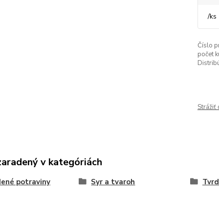
/
ks
Číslo p
počet k
Distrib
Strážiť
zaradený v kategóriách
ené potraviny
Syr a tvaroh
Tvrd