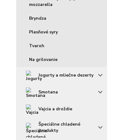
mozzarella
Bryndza
Plesňové syry
Tvaroh
Na grilovanie
Jogurty a mliečne dezerty
Smotana
Vajcia a droždie
Špeciálne chladené
produkty