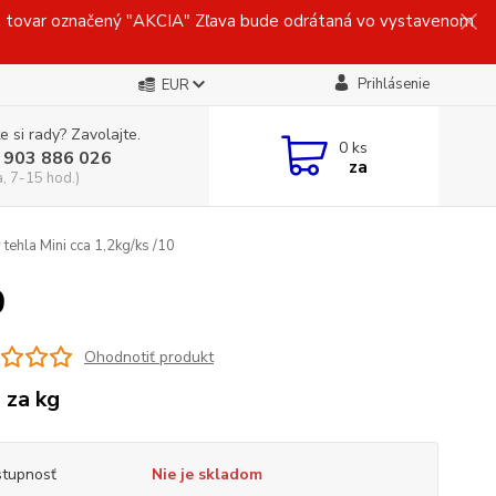
ovar označený "AKCIA" Zľava bude odrátaná vo vystavenom
Prihlásenie
EUR
e si rady? Zavolajte.
0
ks
 903 886 026
za
a, 7-15 hod.)
tehla Mini cca 1,2kg/ks /10
0
Ohodnotiť produkt
 za kg
tupnosť
Nie je skladom