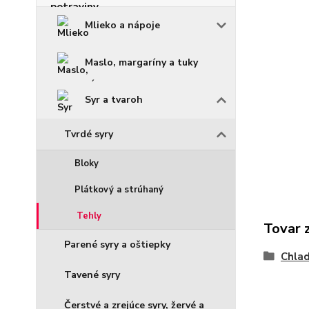
Mlieko a nápoje
Maslo, margaríny a tuky
Syr a tvaroh
Tvrdé syry
Bloky
Plátkový a strúhaný
Tehly
Tovar 
Parené syry a oštiepky
Chlad
Tavené syry
Čerstvé a zrejúce syry, žervé a