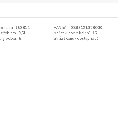
roduktu:
158814
EAN kód:
8595121823000
sť/objem:
0,5l
počet kusov v balení:
16
lny odber:
8
Strážiť cenu / dostupnosť