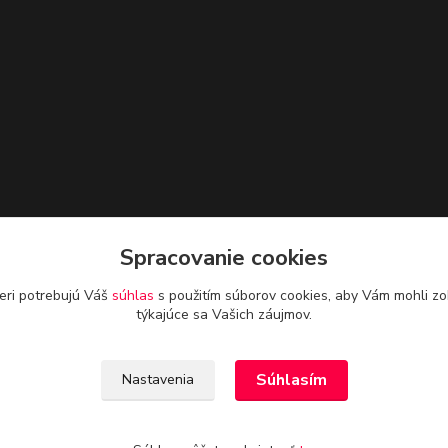
Spracovanie cookies
eri potrebujú Váš
súhlas
s použitím súborov cookies, aby Vám mohli zo
týkajúce sa Vašich záujmov.
Súhlasím
Nastavenia