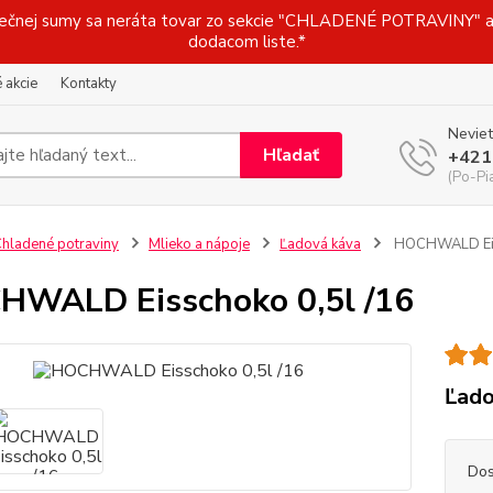
j sumy sa neráta tovar zo sekcie "CHLADENÉ POTRAVINY" a t
dodacom liste.*
 akcie
Kontakty
Neviet
Hľadať
+421
(Po-Pi
hladené potraviny
Mlieko a nápoje
Ľadová káva
HOCHWALD Eiss
WALD Eisschoko 0,5l /16
Ľado
Dos