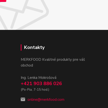
Kontakty
MERKFOOD Kvalitné produkty pre váš
obchod
Ing. Lenka Mokrošová
+421 903 886 026
(Po-Pia, 7-15 hod.)
online@merkfood.com