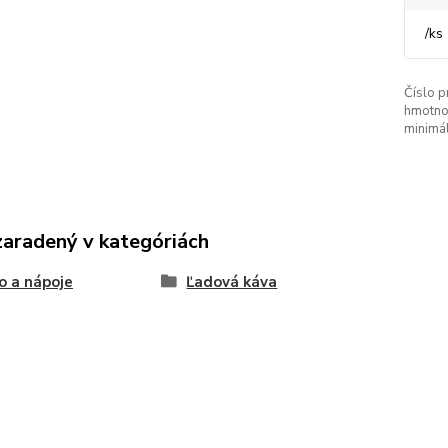
/
ks
Číslo p
hmotno
minimá
zaradený v kategóriách
o a nápoje
Ľadová káva