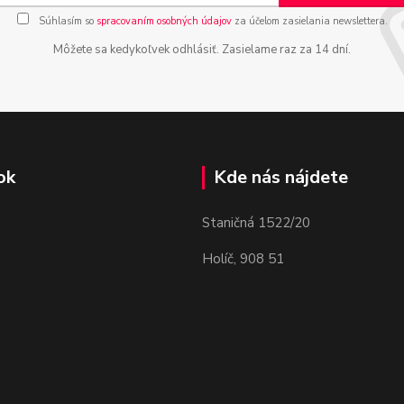
Súhlasím so
spracovaním osobných údajov
za účelom zasielania newslettera.
Môžete sa kedykoľvek odhlásiť. Zasielame raz za 14 dní.
ok
Kde nás nájdete
Staničná 1522/20
Holíč, 908 51