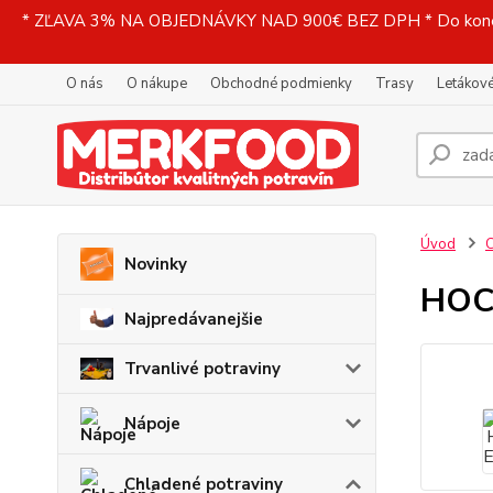
* ZĽAVA 3% NA OBJEDNÁVKY NAD 900€ BEZ DPH * Do konečne
O nás
O nákupe
Obchodné podmienky
Trasy
Letákové
Úvod
C
Novinky
HOCH
Najpredávanejšie
Trvanlivé potraviny
Nápoje
Chladené potraviny