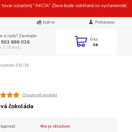
ovar označený "AKCIA" Zľava bude odrátaná vo vystavenom
Prihlásenie
EUR
e si rady? Zavolajte.
0
ks
 903 886 026
za
a, 7-15 hod.)
choko 0,5l /16
Ohodnotiť produkt
vá čokoláda
tupnosť
Nie je skladom