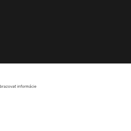
brazovať informácie
Vytvorené na
Eshop-rychlo.sk