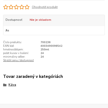
Ohodnotiť produkt
Dostupnosť
Nie je skladom
/
ks
Číslo produktu:
700236
EAN kód:
4003490096542
hmotnosť/objem:
250ml
počet kusov v balení:
24
minimálny odber:
24
Strážiť cenu / dostupnosť
Tovar zaradený v kategóriách
Káva