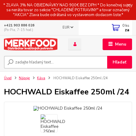
* ZĽAVA 3% NA OBJEDNÁVKY NAD 900€ BEZ DPH * Do konečnej sumy
sa neráta tovar zo sekcie "CHLADENÉ POTRAVINY" a tovar označený
"AKCIA" Zľava bude odrátaná vo vystavenom dodacom liste.*
0
ks
+421 903 886 026
EUR
za
(Po-Pia, 7-15 hod.)
Menu
Hľadať
Úvod
Nápoje
Káva
HOCHWALD Eiskaffee 250ml /24
HOCHWALD Eiskaffee 250ml /24