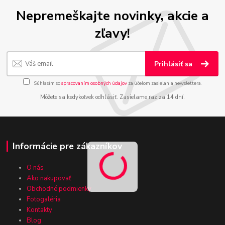
Nepremeškajte novinky, akcie a
zľavy!
Prihlásiť sa
Súhlasím so
spracovaním osobných údajov
za účelom zasielania newslettera.
Môžete sa kedykoľvek odhlásiť. Zasielame raz za 14 dní.
Informácie pre zákazníkov
O nás
Ako nakupovať
Obchodné podmienky
Fotogaléria
Kontakty
Blog