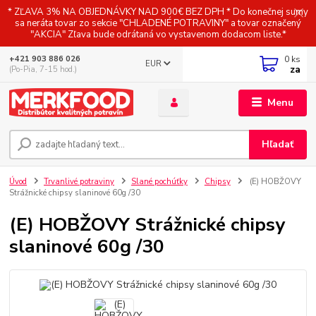
* ZĽAVA 3% NA OBJEDNÁVKY NAD 900€ BEZ DPH * Do konečnej sumy
sa neráta tovar zo sekcie "CHLADENÉ POTRAVINY" a tovar označený
"AKCIA" Zľava bude odrátaná vo vystavenom dodacom liste.*
0
ks
+421 903 886 026
EUR
za
(Po-Pia, 7-15 hod.)
Menu
Hľadať
Úvod
Trvanlivé potraviny
Slané pochúťky
Chipsy
(E) HOBŽOVY
Strážnické chipsy slaninové 60g /30
(E) HOBŽOVY Strážnické chipsy
slaninové 60g /30