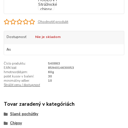
Ohodnotiť produkt
Dostupnosť
Nie je skladom
/
ks
Číslo produktu:
540863
EAN kód:
8594014630053
hmotnosť/objem:
60g
počet kusov v balení:
30
minimálny odber:
10
Strážiť cenu / dostupnosť
Tovar zaradený v kategóriách
Slané pochúťky
Chipsy