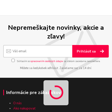
Nepremeškajte novinky, akcie a
zľavy!
Prihlásiť sa
Súhlasím so
spracovaním osobných údajov
za účelom zasielania newslettera.
Môžete sa kedykoľvek odhlásiť. Zasielame raz za 14 dní.
Informácie pre zákazníkov
O nás
Ako nakupovať