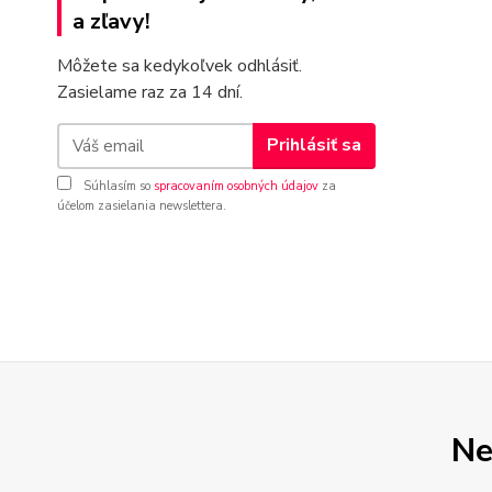
a zľavy!
Môžete sa kedykoľvek odhlásiť.
Zasielame raz za 14 dní.
Prihlásiť sa
Súhlasím so
spracovaním osobných údajov
za
účelom zasielania newslettera.
Ne