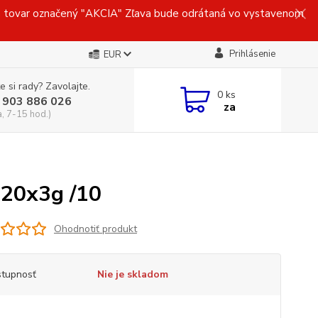
ovar označený "AKCIA" Zľava bude odrátaná vo vystavenom
Prihlásenie
EUR
e si rady? Zavolajte.
0
ks
 903 886 026
za
a, 7-15 hod.)
 20x3g /10
Ohodnotiť produkt
tupnosť
Nie je skladom