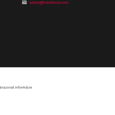
online@merkfood.com
brazovať informácie