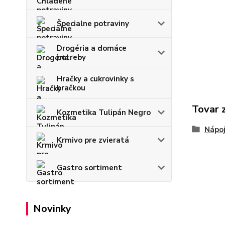
Špecialne potraviny
Drogéria a domáce
potreby
Hračky a cukrovinky s
hračkou
Tovar 
Kozmetika Tulipán Negro
Nápo
Krmivo pre zvieratá
Gastro sortiment
Novinky