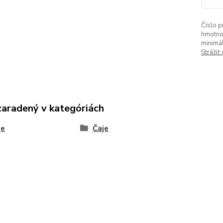
Číslo p
hmotno
minimá
Strážiť
zaradený v kategóriách
je
Čaje