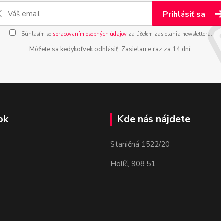
Prihlásiť sa
Súhlasím so
spracovaním osobných údajov
za účelom zasielania newslettera.
Môžete sa kedykoľvek odhlásiť. Zasielame raz za 14 dní.
ok
Kde nás nájdete
Staničná 1522/20
Holíč, 908 51