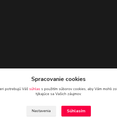
Spracovanie cookies
eri potrebujú Váš
súhlas
s použitím súborov cookies, aby Vám mohli zo
týkajúce sa Vašich záujmov.
Súhlasím
Nastavenia