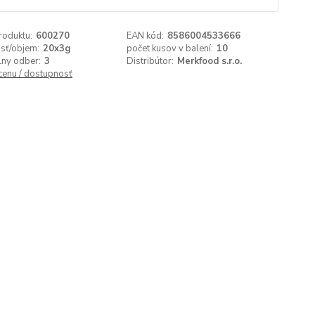
roduktu:
600270
EAN kód:
8586004533666
sť/objem:
20x3g
počet kusov v balení:
10
lny odber:
3
Distribútor:
Merkfood s.r.o.
 cenu / dostupnosť