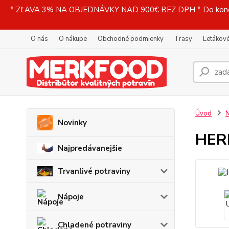
* ZĽAVA 3% NA OBJEDNÁVKY NAD 900€ BEZ DPH * Do konečne
O nás
O nákupe
Obchodné podmienky
Trasy
Letákové
Úvod
N
Novinky
HERB
Najpredávanejšie
Trvanlivé potraviny
Nápoje
Chladené potraviny