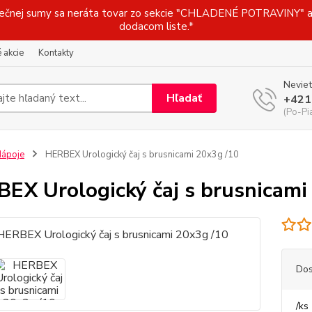
j sumy sa neráta tovar zo sekcie "CHLADENÉ POTRAVINY" a t
dodacom liste.*
 akcie
Kontakty
Neviet
Hľadať
+421
(Po-Pi
ápoje
HERBEX Urologický čaj s brusnicami 20x3g /10
EX Urologický čaj s brusnicami
Dos
/
ks