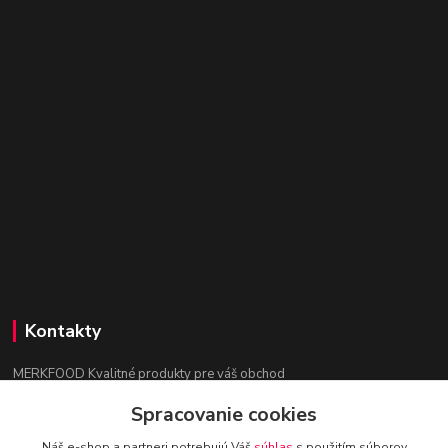
Kontakty
MERKFOOD Kvalitné produkty pre váš obchod
Spracovanie cookies
Ing. Lenka Mokrošová
+421 903 886 026
Náš e-shop a partneri potrebujú Váš
súhlas
s použitím súborov