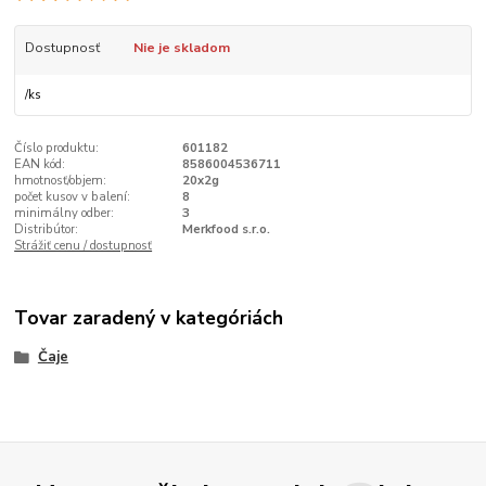
Dostupnosť
Nie je skladom
/
ks
Číslo produktu:
601182
EAN kód:
8586004536711
hmotnosť/objem:
20x2g
počet kusov v balení:
8
minimálny odber:
3
Distribútor:
Merkfood s.r.o.
Strážiť cenu / dostupnosť
Tovar zaradený v kategóriách
Čaje