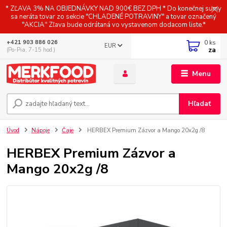
* ZĽAVA 3% NA OBJEDNÁVKY NAD 900€ BEZ DPH * Do konečnej sumy
sa neráta tovar zo sekcie "CHLADENÉ POTRAVINY" a tovar označený
"AKCIA" Zľava bude odrátaná vo vystavenom dodacom liste.*
0
ks
+421 903 886 026
EUR
za
(Po-Pia, 7-15 hod.)
Menu
Hľadať
Úvod
Nápoje
Čaje
HERBEX Premium Zázvor a Mango 20x2g /8
HERBEX Premium Zázvor a
Mango 20x2g /8