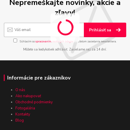
Nepremeškajte novinky, akcie a
zľavy!
Prihlásiť sa
Súhlasím so
spracovaním osobných údajov
za účelom zasielania newslettera.
Môžete sa kedykoľvek odhlásiť. Zasielame raz za 14 dní.
Informácie pre zákazníkov
O nás
Ako nakupovať
Obchodné podmienky
Fotogaléria
Kontakty
Blog