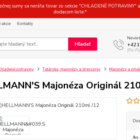
j sumy sa neráta tovar zo sekcie "CHLADENÉ POTRAVINY" a t
dodacom liste.*
 akcie
Kontakty
Neviet
Hľadať
+421
(Po-Pi
hladené potraviny
Tatárska, majonézy a dressingy
Majonézy a omá
MANN'S Majonéza Originál 210
Dos
/
ks