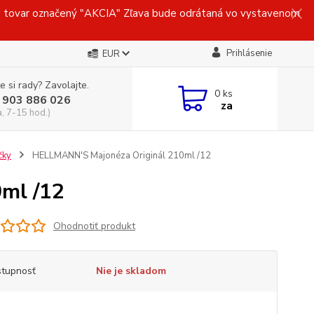
ovar označený "AKCIA" Zľava bude odrátaná vo vystavenom
Prihlásenie
EUR
e si rady? Zavolajte.
0
ks
 903 886 026
za
a, 7-15 hod.)
čky
HELLMANN'S Majonéza Originál 210ml /12
ml /12
Ohodnotiť produkt
tupnosť
Nie je skladom