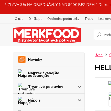
* ZĽAVA 3% NA OBJEDNÁVKY NAD 900€ BEZ DPH * Do konečne
O nás
O nákupe
Obchodné podmienky
Trasy
Letákové
Úvod
C
Novinky
HELL
Najpredávanejšie
Trvanlivé potraviny
Nápoje