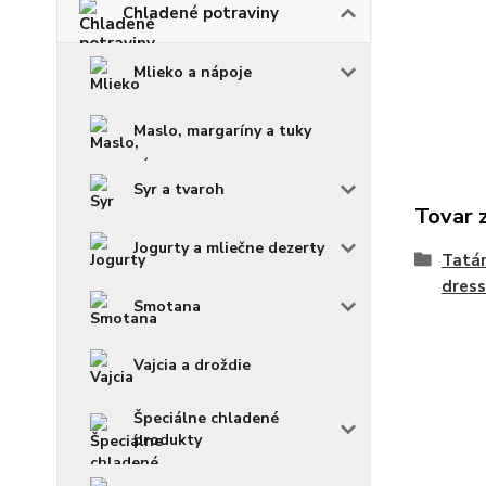
Chladené potraviny
Mlieko a nápoje
Maslo, margaríny a tuky
Syr a tvaroh
Tovar 
Jogurty a mliečne dezerty
Tatár
dress
Smotana
Vajcia a droždie
Špeciálne chladené
produkty