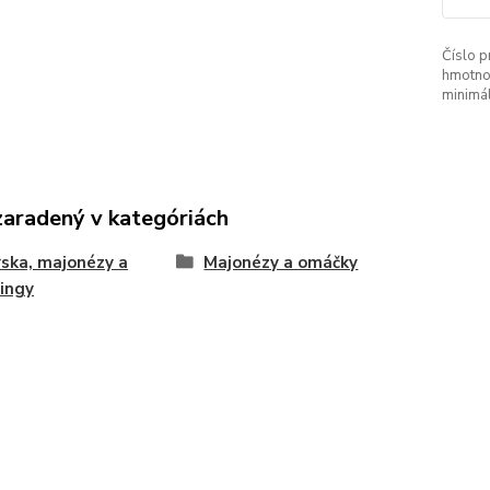
Číslo p
hmotno
minimá
zaradený v kategóriách
ska, majonézy a
Majonézy a omáčky
ingy