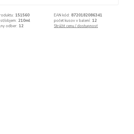
roduktu:
151560
EAN kód:
8720182086341
sť/objem:
210ml
počet kusov v balení:
12
lny odber:
12
Strážiť cenu / dostupnosť