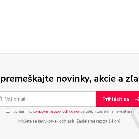
premeškajte novinky, akcie a zľa
Prihlásiť sa
Súhlasím so
spracovaním osobných údajov
za účelom zasielania newslettera.
Môžete sa kedykoľvek odhlásiť. Zasielame raz za 14 dní.