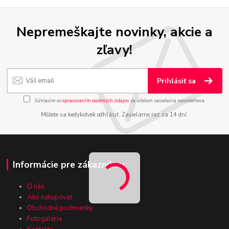
Nepremeškajte novinky, akcie a
zľavy!
Prihlásiť sa
Súhlasím so
spracovaním osobných údajov
za účelom zasielania newslettera.
Môžete sa kedykoľvek odhlásiť. Zasielame raz za 14 dní.
Informácie pre zákazníkov
O nás
Ako nakupovať
Obchodné podmienky
Fotogaléria