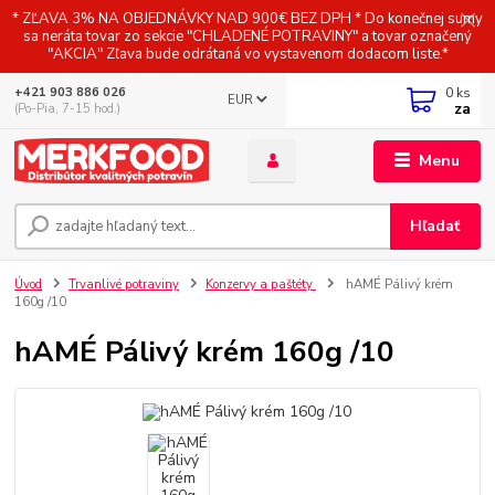
* ZĽAVA 3% NA OBJEDNÁVKY NAD 900€ BEZ DPH * Do konečnej sumy
sa neráta tovar zo sekcie "CHLADENÉ POTRAVINY" a tovar označený
"AKCIA" Zľava bude odrátaná vo vystavenom dodacom liste.*
0
ks
+421 903 886 026
EUR
za
(Po-Pia, 7-15 hod.)
Menu
Hľadať
Úvod
Trvanlivé potraviny
Konzervy a paštéty
hAMÉ Pálivý krém
160g /10
hAMÉ Pálivý krém 160g /10