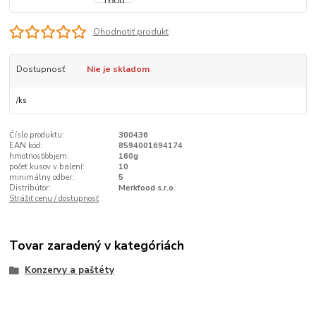
Ohodnotiť produkt
Dostupnosť
Nie je skladom
/
ks
Číslo produktu:
300436
EAN kód:
8594001694174
hmotnosť/objem:
160g
počet kusov v balení:
10
minimálny odber:
5
Distribútor:
Merkfood s.r.o.
Strážiť cenu / dostupnosť
Tovar zaradený v kategóriách
Konzervy a paštéty