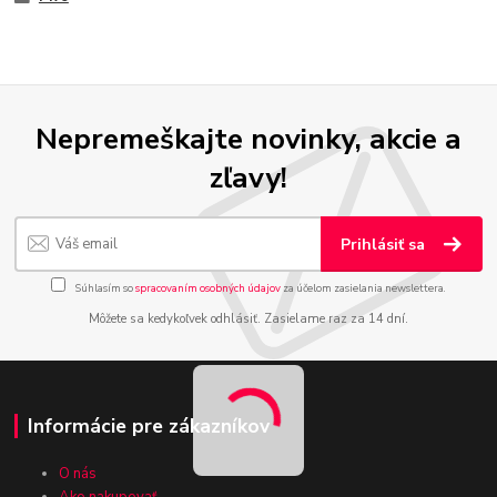
Nepremeškajte novinky, akcie a
zľavy!
Prihlásiť sa
Súhlasím so
spracovaním osobných údajov
za účelom zasielania newslettera.
Môžete sa kedykoľvek odhlásiť. Zasielame raz za 14 dní.
Informácie pre zákazníkov
O nás