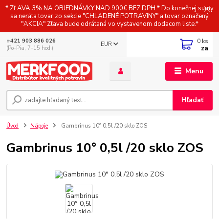
* ZĽAVA 3% NA OBJEDNÁVKY NAD 900€ BEZ DPH * Do konečnej sumy
sa neráta tovar zo sekcie "CHLADENÉ POTRAVINY" a tovar označený
"AKCIA" Zľava bude odrátaná vo vystavenom dodacom liste.*
0
ks
+421 903 886 026
EUR
za
(Po-Pia, 7-15 hod.)
Menu
Hľadať
Úvod
Nápoje
Gambrinus 10° 0,5l /20 sklo ZOS
Gambrinus 10° 0,5l /20 sklo ZOS