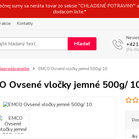
j sumy sa neráta tovar zo sekcie "CHLADENÉ POTRAVINY" a t
dodacom liste.*
 akcie
Kontakty
Neviet
Hľadať
+421
(Po-Pi
ajpredávanejšie
EMCO Ovsené vločky jemné 500g/ 10
 Ovsené vločky jemné 500g/ 1
Dos
/
ks