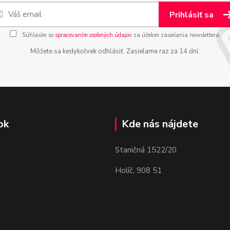
Prihlásiť sa
Súhlasím so
spracovaním osobných údajov
za účelom zasielania newslettera.
Môžete sa kedykoľvek odhlásiť. Zasielame raz za 14 dní.
ok
Kde nás nájdete
Staničná 1522/20
Holíč, 908 51