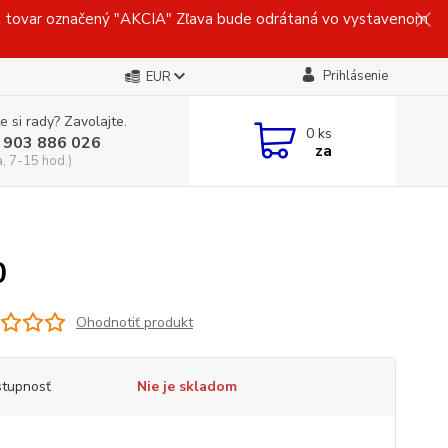
ovar označený "AKCIA" Zľava bude odrátaná vo vystavenom
Prihlásenie
EUR
e si rady? Zavolajte.
0
ks
 903 886 026
za
a, 7-15 hod.)
0
Ohodnotiť produkt
tupnosť
Nie je skladom