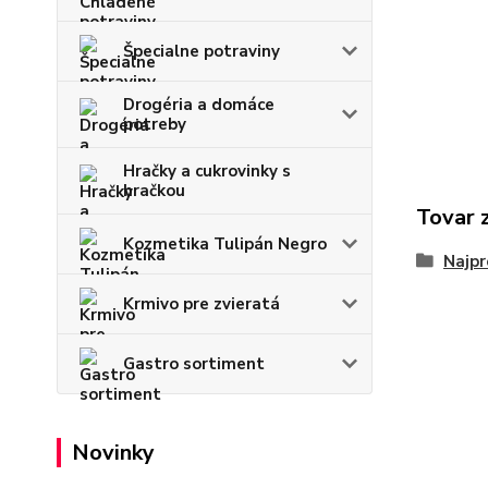
Špecialne potraviny
Drogéria a domáce
potreby
Hračky a cukrovinky s
hračkou
Tovar 
Kozmetika Tulipán Negro
Najpr
Krmivo pre zvieratá
Gastro sortiment
Novinky