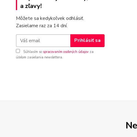
a zľavy!
Môžete sa kedykoľvek odhlásiť.
Zasielame raz za 14 dní.
Prihlásiť sa
Súhlasím so
spracovaním osobných údajov
za
účelom zasielania newslettera.
Ne