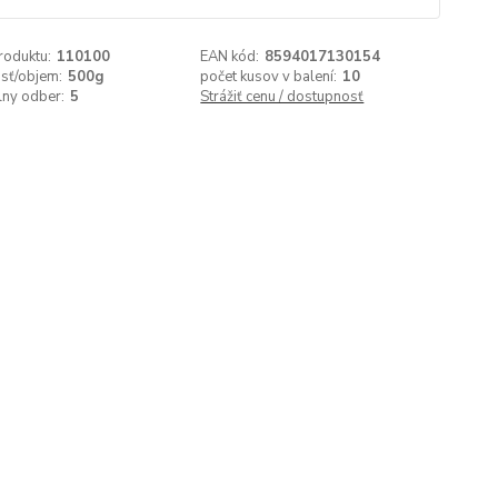
roduktu:
110100
EAN kód:
8594017130154
sť/objem:
500g
počet kusov v balení:
10
lny odber:
5
Strážiť cenu / dostupnosť