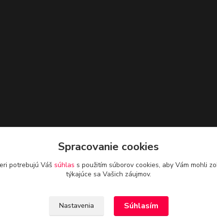
Spracovanie cookies
eri potrebujú Váš
súhlas
s použitím súborov cookies, aby Vám mohli zo
týkajúce sa Vašich záujmov.
Súhlasím
Nastavenia