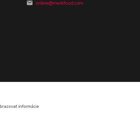
online@merkfood.com
brazovať informácie