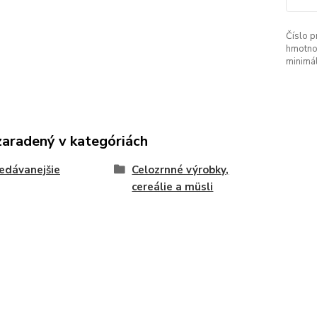
Číslo p
hmotno
minimá
zaradený v kategóriách
edávanejšie
Celozrnné výrobky,
cereálie a müsli