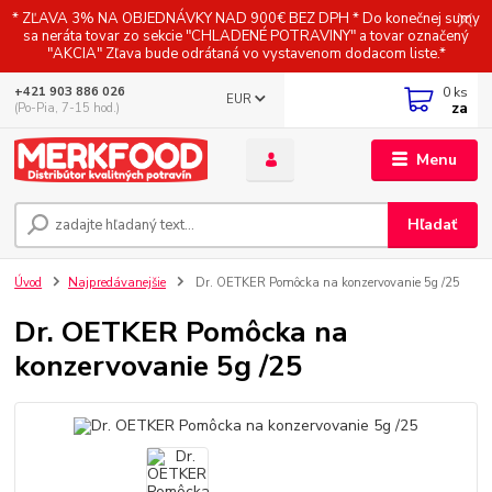
* ZĽAVA 3% NA OBJEDNÁVKY NAD 900€ BEZ DPH * Do konečnej sumy
sa neráta tovar zo sekcie "CHLADENÉ POTRAVINY" a tovar označený
"AKCIA" Zľava bude odrátaná vo vystavenom dodacom liste.*
0
ks
+421 903 886 026
EUR
za
(Po-Pia, 7-15 hod.)
Menu
Hľadať
Úvod
Najpredávanejšie
Dr. OETKER Pomôcka na konzervovanie 5g /25
Dr. OETKER Pomôcka na
konzervovanie 5g /25