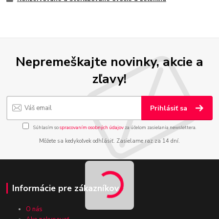
Nepremeškajte novinky, akcie a
zľavy!
Prihlásiť sa
Súhlasím so
spracovaním osobných údajov
za účelom zasielania newslettera.
Môžete sa kedykoľvek odhlásiť. Zasielame raz za 14 dní.
Informácie pre zákazníkov
O nás