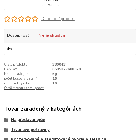
Ohodnotiť produkt
Dostupnosť
Nie je skladom
/
ks
Číslo produktu:
330043
EAN kód:
8595072600378
hmotnosť/objem:
5g
počet kusov v balení:
25
minimálny odber:
10
Strážiť cenu / dostupnosť
Tovar zaradený v kategóriách
Najpredávanejšie
Trvanlivé potraviny
Konzervované a sterilizované ovocie a zelenina