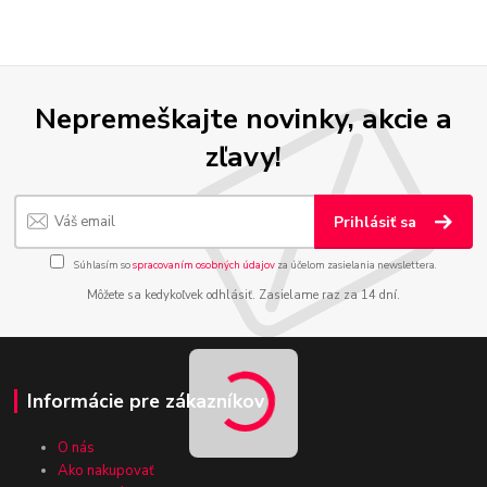
Nepremeškajte novinky, akcie a
zľavy!
Prihlásiť sa
Súhlasím so
spracovaním osobných údajov
za účelom zasielania newslettera.
Môžete sa kedykoľvek odhlásiť. Zasielame raz za 14 dní.
Informácie pre zákazníkov
O nás
Ako nakupovať