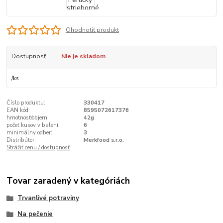
Ohodnotiť produkt
Dostupnosť
Nie je skladom
/
ks
Číslo produktu:
330417
EAN kód:
8595072617376
hmotnosť/objem:
42g
počet kusov v balení:
6
minimálny odber:
3
Distribútor:
Merkfood s.r.o.
Strážiť cenu / dostupnosť
Tovar zaradený v kategóriách
Trvanlivé potraviny
Na pečenie