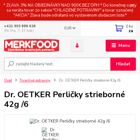
* ZĽAVA 3% NA OBJEDNÁVKY NAD 900€ BEZ DPH * Do konečnej sumy
sa neráta tovar zo sekcie "CHLADENÉ POTRAVINY" a tovar označený
"AKCIA" Zľava bude odrátaná vo vystavenom dodacom liste.*
0
ks
+421 903 886 026
EUR
za
(Po-Pia, 7-15 hod.)
Menu
Hľadať
Úvod
Trvanlivé potraviny
Dr. OETKER Perličky strieborné 42g /6
Dr. OETKER Perličky strieborné
42g /6