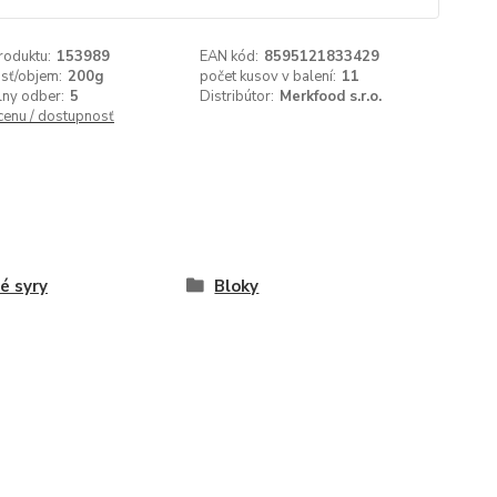
roduktu:
153989
EAN kód:
8595121833429
sť/objem:
200g
počet kusov v balení:
11
lny odber:
5
Distribútor:
Merkfood s.r.o.
 cenu / dostupnosť
é syry
Bloky