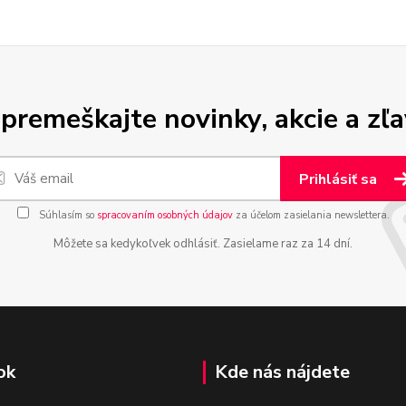
premeškajte novinky, akcie a zľa
Prihlásiť sa
Súhlasím so
spracovaním osobných údajov
za účelom zasielania newslettera.
Môžete sa kedykoľvek odhlásiť. Zasielame raz za 14 dní.
ok
Kde nás nájdete