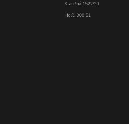
Staničná 1522/20
Holíč, 908 51