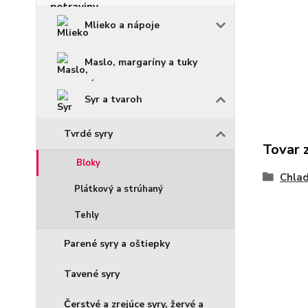
Mlieko a nápoje
Maslo, margaríny a tuky
Syr a tvaroh
Tvrdé syry
Tovar 
Bloky
Chlad
Plátkový a strúhaný
Tehly
Parené syry a oštiepky
Tavené syry
Čerstvé a zrejúce syry, žervé a