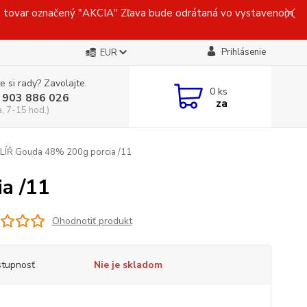
ovar označený "AKCIA" Zľava bude odrátaná vo vystavenom
Prihlásenie
EUR
e si rady? Zavolajte.
0
ks
 903 886 026
za
a, 7-15 hod.)
LÍŘ Gouda 48% 200g porcia /11
a /11
Ohodnotiť produkt
tupnosť
Nie je skladom