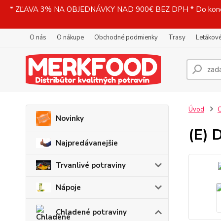
* ZĽAVA 3% NA OBJEDNÁVKY NAD 900€ BEZ DPH * Do konečne
O nás
O nákupe
Obchodné podmienky
Trasy
Letákové
Úvod
C
Novinky
(E) 
Najpredávanejšie
Trvanlivé potraviny
Nápoje
Chladené potraviny