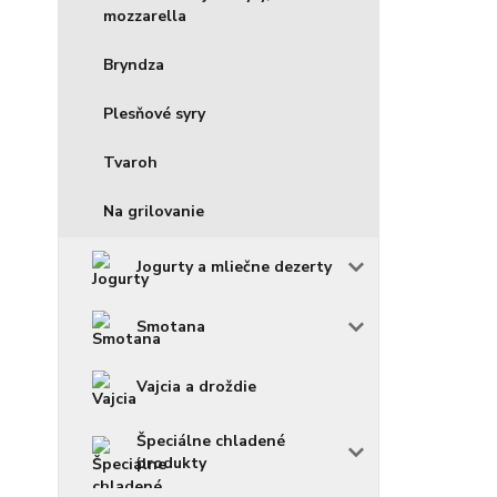
mozzarella
Bryndza
Plesňové syry
Tvaroh
Na grilovanie
Jogurty a mliečne dezerty
Smotana
Vajcia a droždie
Špeciálne chladené
produkty