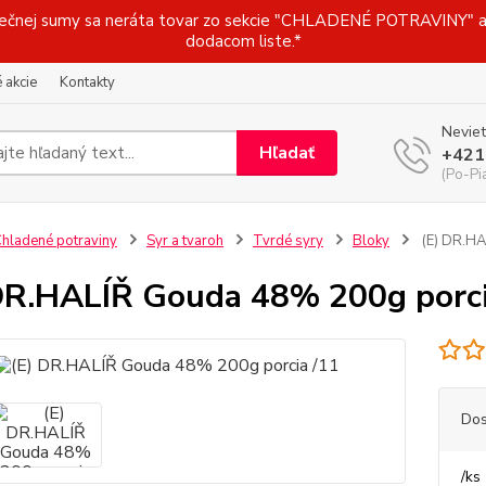
j sumy sa neráta tovar zo sekcie "CHLADENÉ POTRAVINY" a t
dodacom liste.*
 akcie
Kontakty
Neviet
Hľadať
+421
(Po-Pi
hladené potraviny
Syr a tvaroh
Tvrdé syry
Bloky
(E) DR.HA
DR.HALÍŘ Gouda 48% 200g porci
Dos
/
ks