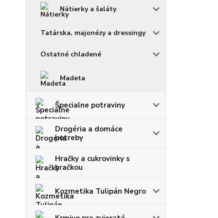
Nátierky a šaláty
Tatárska, majonézy a dressingy
Ostatné chladené
Madeta
Špecialne potraviny
Drogéria a domáce
potreby
Hračky a cukrovinky s
hračkou
Kozmetika Tulipán Negro
Krmivo pre zvieratá