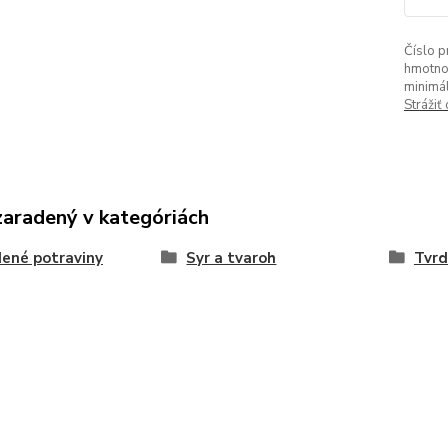
Číslo p
hmotno
minimá
Strážiť
zaradený v kategóriách
ené potraviny
Syr a tvaroh
Tvrd