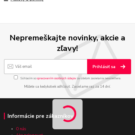
Nepremeškajte novinky, akcie a
zľavy!
Prihlásiť sa
Súhlasím so
spracovaním osobných údajov
za účelom zasielania newslettera.
Môžete sa kedykoľvek odhlásiť. Zasielame raz za 14 dní.
Informácie pre zákazníkov
O nás