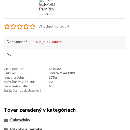
Ohodnotiť produkt
Dostupnosť
Nie je skladom
/
ks
Číslo produktu:
540102
EAN kód:
5907471443389
hmotnosť/objem:
175g
počet kusov v balení:
12
minimálny odber:
6
Strážiť cenu / dostupnosť
Tovar zaradený v kategóriách
Cukrovinky
Piškóty a perníky