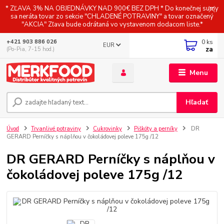
* ZĽAVA 3% NA OBJEDNÁVKY NAD 900€ BEZ DPH * Do konečnej sumy
sa neráta tovar zo sekcie "CHLADENÉ POTRAVINY" a tovar označený
"AKCIA" Zľava bude odrátaná vo vystavenom dodacom liste.*
0
ks
+421 903 886 026
EUR
za
(Po-Pia, 7-15 hod.)
Menu
Hľadať
Úvod
Trvanlivé potraviny
Cukrovinky
Piškóty a perníky
DR
GERARD Perníčky s náplňou v čokoládovej poleve 175g /12
DR GERARD Perníčky s náplňou v
čokoládovej poleve 175g /12