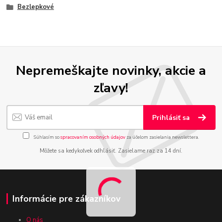
Bezlepkové
Nepremeškajte novinky, akcie a
zľavy!
Prihlásiť sa
Súhlasím so
spracovaním osobných údajov
za účelom zasielania newslettera.
Môžete sa kedykoľvek odhlásiť. Zasielame raz za 14 dní.
Informácie pre zákazníkov
O nás