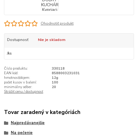
Ohodnotiť produkt
Dostupnosť
Nie je skladom
/
ks
Číslo produktu:
330118
EAN kód:
8588003231031
hmotnosť/objem:
12g
počet kusov v balení:
100
minimálny odber:
20
Strážiť cenu / dostupnosť
Tovar zaradený v kategóriách
Najpredávanejšie
Na pečenie