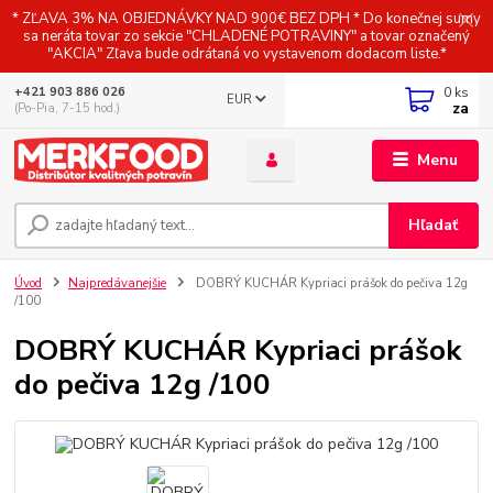
* ZĽAVA 3% NA OBJEDNÁVKY NAD 900€ BEZ DPH * Do konečnej sumy
sa neráta tovar zo sekcie "CHLADENÉ POTRAVINY" a tovar označený
"AKCIA" Zľava bude odrátaná vo vystavenom dodacom liste.*
0
ks
+421 903 886 026
EUR
za
(Po-Pia, 7-15 hod.)
Menu
Hľadať
Úvod
Najpredávanejšie
DOBRÝ KUCHÁR Kypriaci prášok do pečiva 12g
/100
DOBRÝ KUCHÁR Kypriaci prášok
do pečiva 12g /100