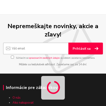
Nepremeškajte novinky, akcie a
zľavy!
Prihlásiť sa
Súhlasím so
spracovaním osobných údajov
za účelom zasielania newslettera.
Môžete sa kedykoľvek odhlásiť. Zasielame raz za 14 dní.
Informácie pre zákazníkov
O nás
Ako nakupovať