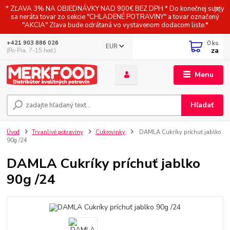
* ZĽAVA 3% NA OBJEDNÁVKY NAD 900€ BEZ DPH * Do konečnej sumy
sa neráta tovar zo sekcie "CHLADENÉ POTRAVINY" a tovar označený
"AKCIA" Zľava bude odrátaná vo vystavenom dodacom liste.*
0
ks
+421 903 886 026
EUR
za
(Po-Pia, 7-15 hod.)
Menu
Hľadať
Úvod
Trvanlivé potraviny
Cukrovinky
DAMLA Cukríky príchuť jablko
90g /24
DAMLA Cukríky príchuť jablko
90g /24