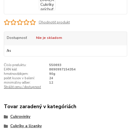
Ohodnotiť produkt
Dostupnosť
Nie je skladom
/
ks
Číslo produktu:
550693
EAN kód:
8690997154354
hmotnosť/objem:
90g
počet kusov v balení:
24
minimálny odber:
12
Strážiť cenu / dostupnosť
Tovar zaradený v kategóriách
Cukrovinky
Cukríky a lízanky