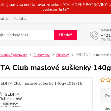
j sumy sa neráta tovar zo sekcie "CHLADENÉ POTRAVINY" a t
dodacom liste.*
 akcie
Kontakty
Neviet
Hľadať
+421
(Po-Pi
rvanlivé potraviny
Cukrovinky
Sušienky
SEDITA Club maslové 
TA Club maslové sušienky 140
Dos
/
ks