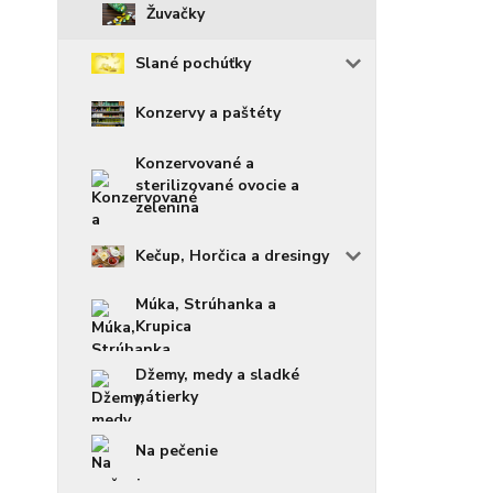
Žuvačky
Slané pochúťky
Konzervy a paštéty
Konzervované a
sterilizované ovocie a
zelenina
Kečup, Horčica a dresingy
Múka, Strúhanka a
Krupica
Džemy, medy a sladké
nátierky
Na pečenie