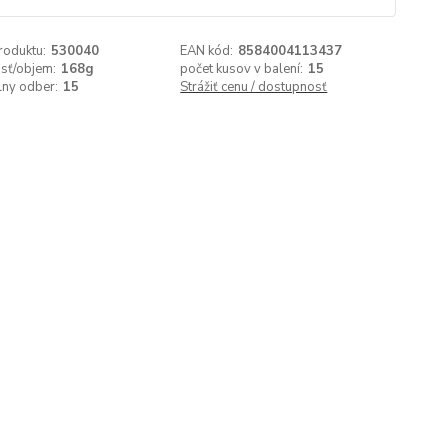
roduktu:
530040
EAN kód:
8584004113437
sť/objem:
168g
počet kusov v balení:
15
lny odber:
15
Strážiť cenu / dostupnosť