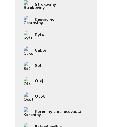
Strukoviny
Cestoviny
Ryža
Cukor
Soľ
Olej
Ocot
Koreniny a ochucovadlá
Balené pečivo