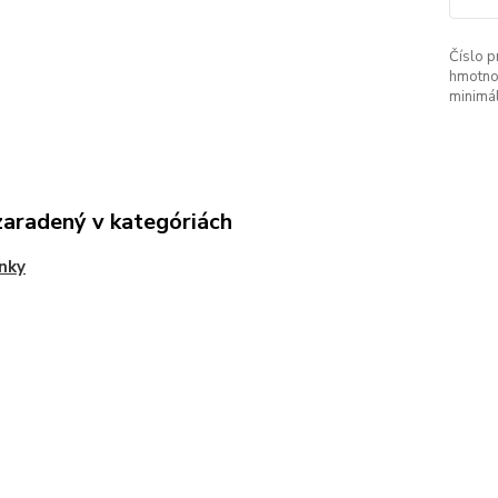
Číslo p
hmotno
minimá
zaradený v kategóriách
nky