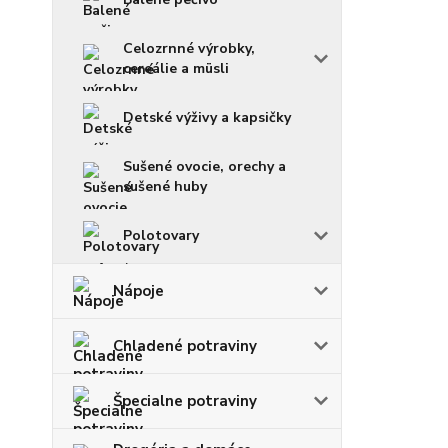
Celozrnné výrobky,
cereálie a müsli
Detské výživy a kapsičky
Sušené ovocie, orechy a
sušené huby
Polotovary
Nápoje
Chladené potraviny
Špecialne potraviny