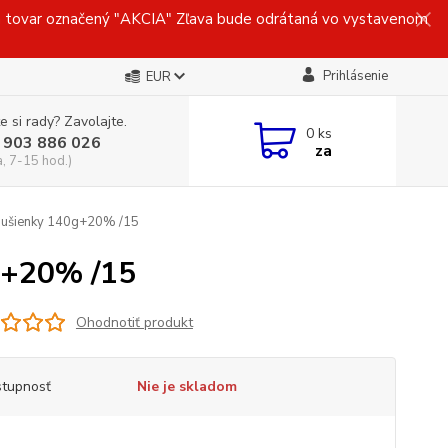
ovar označený "AKCIA" Zľava bude odrátaná vo vystavenom
Prihlásenie
EUR
e si rady? Zavolajte.
0
ks
 903 886 026
za
a, 7-15 hod.)
sušienky 140g+20% /15
g+20% /15
Ohodnotiť produkt
tupnosť
Nie je skladom