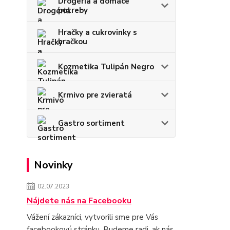
Drogéria a domáce
potreby
Hračky a cukrovinky s
hračkou
Kozmetika Tulipán Negro
Krmivo pre zvieratá
Gastro sortiment
Novinky
02.07.2023
Nájdete nás na Facebooku
Vážení zákazníci, vytvorili sme pre Vás
facebookovú stránku. Budeme radi, ak nás