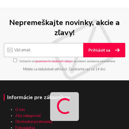
Nepremeškajte novinky, akcie a
zľavy!
Prihlásiť sa
Súhlasím so
spracovaním osobných údajov
za účelom zasielania newslettera.
Môžete sa kedykoľvek odhlásiť. Zasielame raz za 14 dní.
Informácie pre zákazníkov
O nás
Ako nakupovať
Obchodné podmienky
Fotogaléria