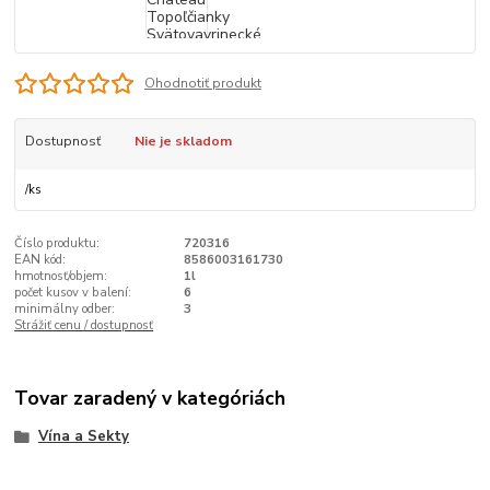
Ohodnotiť produkt
Dostupnosť
Nie je skladom
/
ks
Číslo produktu:
720316
EAN kód:
8586003161730
hmotnosť/objem:
1l
počet kusov v balení:
6
minimálny odber:
3
Strážiť cenu / dostupnosť
Tovar zaradený v kategóriách
Vína a Sekty