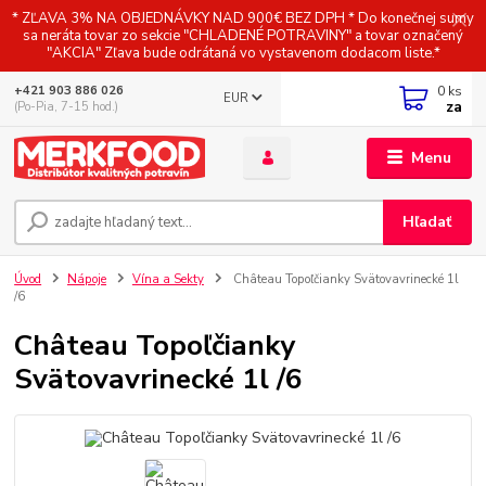
* ZĽAVA 3% NA OBJEDNÁVKY NAD 900€ BEZ DPH * Do konečnej sumy
sa neráta tovar zo sekcie "CHLADENÉ POTRAVINY" a tovar označený
"AKCIA" Zľava bude odrátaná vo vystavenom dodacom liste.*
0
ks
+421 903 886 026
EUR
za
(Po-Pia, 7-15 hod.)
Menu
Hľadať
Úvod
Nápoje
Vína a Sekty
Château Topoľčianky Svätovavrinecké 1l
/6
Château Topoľčianky
Svätovavrinecké 1l /6