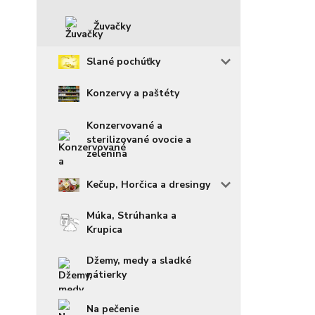
Žuvačky
Slané pochúťky
Konzervy a paštéty
Konzervované a
sterilizované ovocie a
zelenina
Kečup, Horčica a dresingy
Múka, Strúhanka a
Krupica
Džemy, medy a sladké
nátierky
Na pečenie