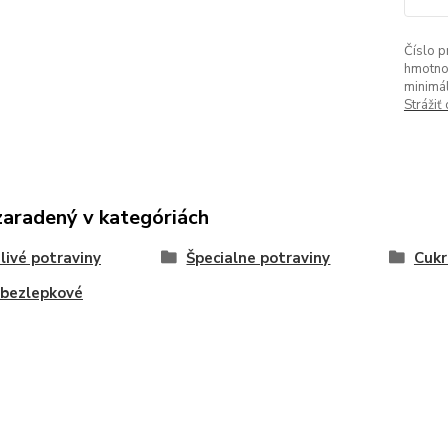
Číslo p
hmotno
minimá
Strážiť
zaradený v kategóriách
livé potraviny
Špecialne potraviny
Cukr
 bezlepkové