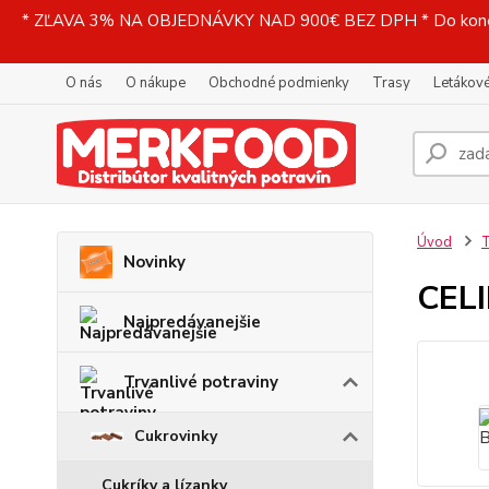
* ZĽAVA 3% NA OBJEDNÁVKY NAD 900€ BEZ DPH * Do konečne
O nás
O nákupe
Obchodné podmienky
Trasy
Letákové
Úvod
T
Novinky
CELI
Najpredávanejšie
Trvanlivé potraviny
Cukrovinky
Cukríky a lízanky