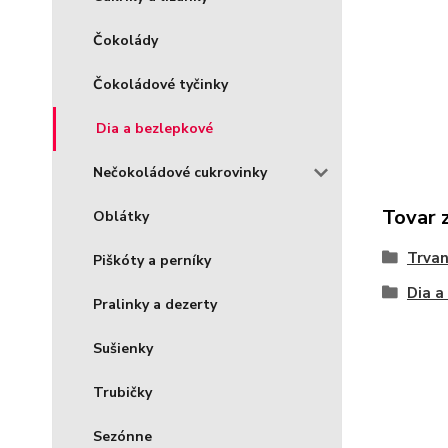
Čokolády
Čokoládové tyčinky
Dia a bezlepkové
Nečokoládové cukrovinky
Tovar 
Oblátky
Trvan
Piškóty a perníky
Dia a
Pralinky a dezerty
Sušienky
Trubičky
Sezónne