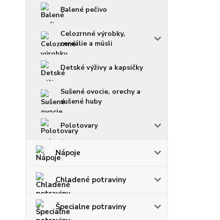
Balené pečivo
Celozrnné výrobky,
cereálie a müsli
Detské výživy a kapsičky
Sušené ovocie, orechy a
sušené huby
Polotovary
Nápoje
Chladené potraviny
Špecialne potraviny