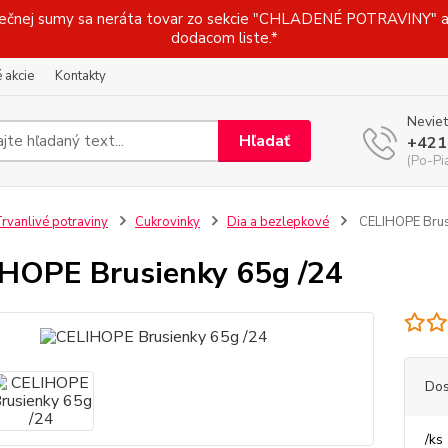
j sumy sa neráta tovar zo sekcie "CHLADENÉ POTRAVINY" a t
dodacom liste.*
 akcie
Kontakty
Neviet
Hľadať
+421
(Po-Pi
rvanlivé potraviny
Cukrovinky
Dia a bezlepkové
CELIHOPE Brus
HOPE Brusienky 65g /24
Dos
/
ks