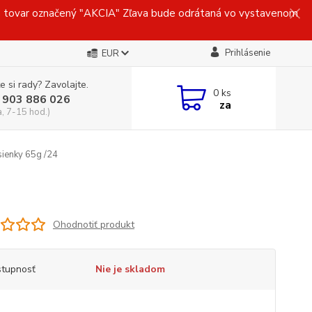
ovar označený "AKCIA" Zľava bude odrátaná vo vystavenom
Prihlásenie
EUR
e si rady? Zavolajte.
0
ks
 903 886 026
za
a, 7-15 hod.)
ienky 65g /24
Ohodnotiť produkt
tupnosť
Nie je skladom