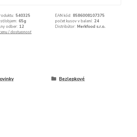
roduktu:
540325
EAN kód:
8586008107375
sť/objem:
65g
počet kusov v balení:
24
lny odber:
12
Distribútor:
Merkfood s.r.o.
 cenu / dostupnosť
ovinky
Bezlepkové