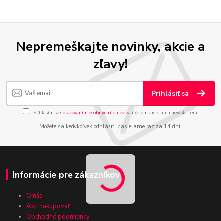
Nepremeškajte novinky, akcie a
zľavy!
Prihlásiť sa
Súhlasím so
spracovaním osobných údajov
za účelom zasielania newslettera.
Môžete sa kedykoľvek odhlásiť. Zasielame raz za 14 dní.
Informácie pre zákazníkov
O nás
Ako nakupovať
Obchodné podmienky