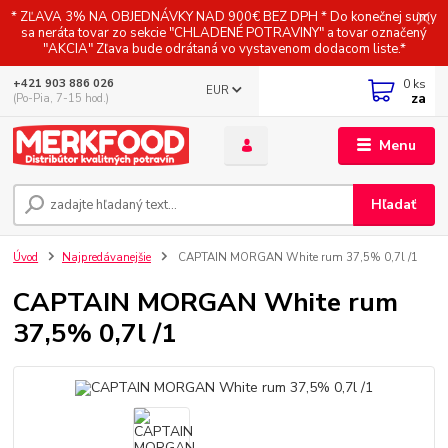
* ZĽAVA 3% NA OBJEDNÁVKY NAD 900€ BEZ DPH * Do konečnej sumy
sa neráta tovar zo sekcie "CHLADENÉ POTRAVINY" a tovar označený
"AKCIA" Zľava bude odrátaná vo vystavenom dodacom liste.*
0
ks
+421 903 886 026
EUR
za
(Po-Pia, 7-15 hod.)
Menu
Hľadať
Úvod
Najpredávanejšie
CAPTAIN MORGAN White rum 37,5% 0,7l /1
CAPTAIN MORGAN White rum
37,5% 0,7l /1