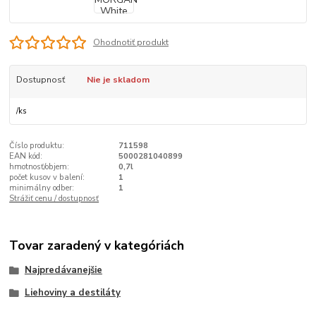
Ohodnotiť produkt
Dostupnosť
Nie je skladom
/
ks
Číslo produktu:
711598
EAN kód:
5000281040899
hmotnosť/objem:
0,7l
počet kusov v balení:
1
minimálny odber:
1
Strážiť cenu / dostupnosť
Tovar zaradený v kategóriách
Najpredávanejšie
Liehoviny a destiláty