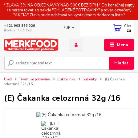
* ZĽAVA 3% NA OBJEDNÁVKY NAD 900€ BEZ DPH * Do konečnej sumy
sa neráta tovar zo sekcie "CHLADENÉ POTRAVINY" a tovar označený
"AKCIA" Zľava bude odrátaná vo vystavenom dodacom liste.*
0
ks
+421 903 886 026
EUR
za
(Po-Pia, 7-15 hod.)
Menu
Hľadať
Úvod
Trvanlivé potraviny
Cukrovinky
Sušienky
(E) Čakanka
celozrnná 32g /16
(E) Čakanka celozrnná 32g /16