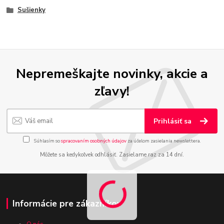
Sušienky
Nepremeškajte novinky, akcie a
zľavy!
Prihlásiť sa
Súhlasím so
spracovaním osobných údajov
za účelom zasielania newslettera.
Môžete sa kedykoľvek odhlásiť. Zasielame raz za 14 dní.
Informácie pre zákazníkov