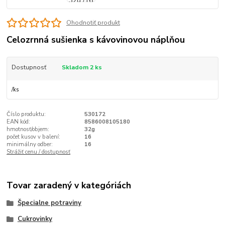
Ohodnotiť produkt
Celozrnná sušienka s kávovinovou náplňou
Dostupnosť
Skladom 2 ks
/
ks
Číslo produktu:
530172
EAN kód:
8586008105180
hmotnosť/objem:
32g
počet kusov v balení:
16
minimálny odber:
16
Strážiť cenu / dostupnosť
Tovar zaradený v kategóriách
Špecialne potraviny
Cukrovinky