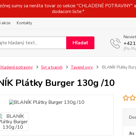
j sumy sa neráta tovar zo sekcie "CHLADENÉ POTRAVINY" a t
dodacom liste.*
 akcie
Kontakty
Neviet
Hľadať
+421
(Po-Pi
hladené potraviny
Syr a tvaroh
Tavené syry
BLANÍK Plátky Bur
ÍK Plátky Burger 130g /10
Dos
/
ks