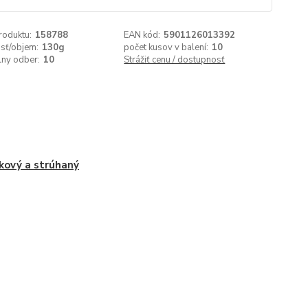
roduktu:
158788
EAN kód:
5901126013392
sť/objem:
130g
počet kusov v balení:
10
lny odber:
10
Strážiť cenu / dostupnosť
kový a strúhaný