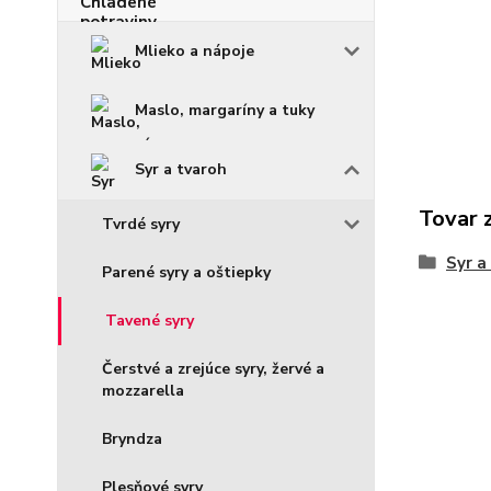
Mlieko a nápoje
Maslo, margaríny a tuky
Syr a tvaroh
Tovar 
Tvrdé syry
Syr a
Parené syry a oštiepky
Tavené syry
Čerstvé a zrejúce syry, žervé a
mozzarella
Bryndza
Plesňové syry