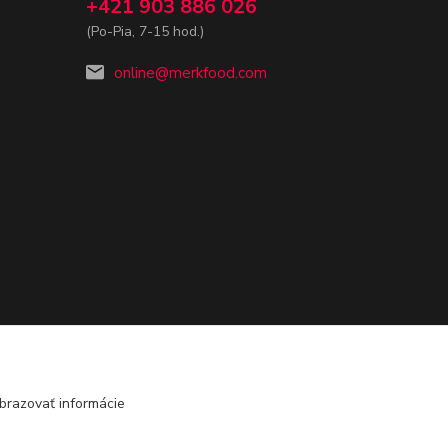
+421 903 886 026
(Po-Pia, 7-15 hod.)
online@merkfood.com
brazovať informácie