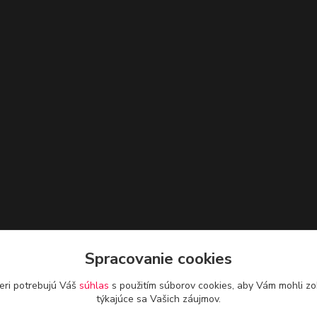
Spracovanie cookies
eri potrebujú Váš
súhlas
s použitím súborov cookies, aby Vám mohli zo
týkajúce sa Vašich záujmov.