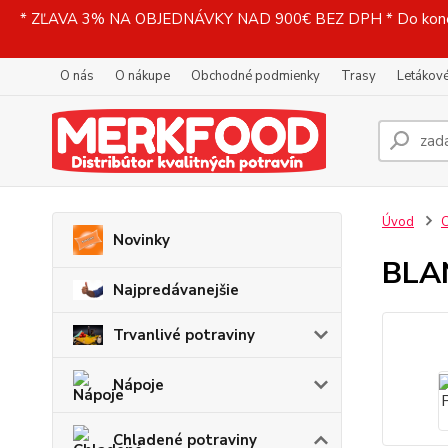
* ZĽAVA 3% NA OBJEDNÁVKY NAD 900€ BEZ DPH * Do konečne
O nás
O nákupe
Obchodné podmienky
Trasy
Letákové
Úvod
C
Novinky
BLAN
Najpredávanejšie
Trvanlivé potraviny
Nápoje
Chladené potraviny