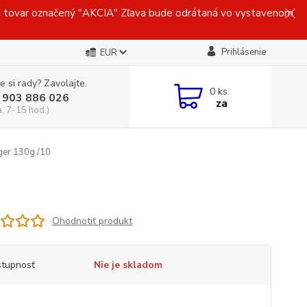
ovar označený "AKCIA" Zľava bude odrátaná vo vystavenom
Prihlásenie
EUR
e si rady? Zavolajte.
0
ks
 903 886 026
za
a, 7-15 hod.)
ger 130g /10
Ohodnotiť produkt
tupnosť
Nie je skladom