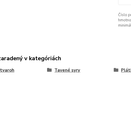
Číslo p
hmotno
minimá
zaradený v kategóriách
 tvaroh
Tavené syry
Plát