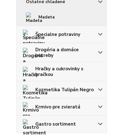
Ostatné chladené
Madeta
Špecialne potraviny
Drogéria a domáce
potreby
Hračky a cukrovinky s
hračkou
Kozmetika Tulipán Negro
Krmivo pre zvieratá
Gastro sortiment