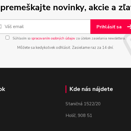
premeškajte novinky, akcie a zľa
Prihlásiť sa
Súhlasím so
spracovaním osobných údajov
za účelom zasielania newslettera.
Môžete sa kedykoľvek odhlásiť. Zasielame raz za 14 dní.
ok
Kde nás nájdete
Staničná 1522/20
Holíč, 908 51