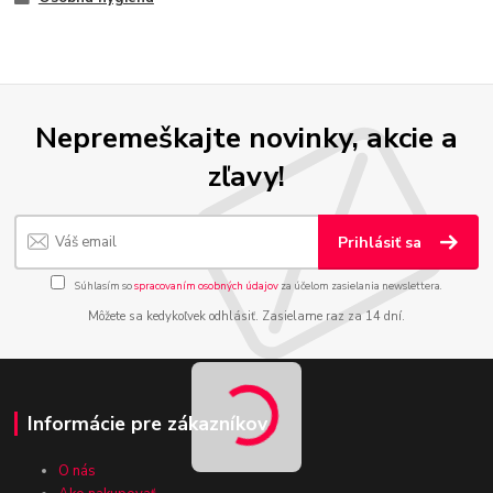
Nepremeškajte novinky, akcie a
zľavy!
Prihlásiť sa
Súhlasím so
spracovaním osobných údajov
za účelom zasielania newslettera.
Môžete sa kedykoľvek odhlásiť. Zasielame raz za 14 dní.
Informácie pre zákazníkov
O nás