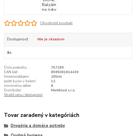
Ohodnotiť produkt
Dostupnosť
Nie je skladom
/
ks
Číslo produktu:
757299
EAN kód:
8595061614430
hmotnosť/objem:
205ml
počet kusov v balení:
12
minimálny odber:
6
Distribútor:
Merkfood s.r.o.
Strážiť cenu / dostupnosť
Tovar zaradený v kategóriách
Drogéria a domáce potreby
Osobná hygiena