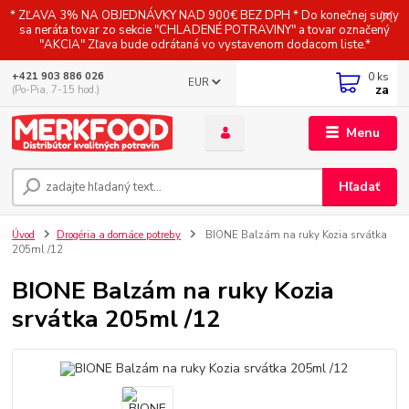
* ZĽAVA 3% NA OBJEDNÁVKY NAD 900€ BEZ DPH * Do konečnej sumy
sa neráta tovar zo sekcie "CHLADENÉ POTRAVINY" a tovar označený
"AKCIA" Zľava bude odrátaná vo vystavenom dodacom liste.*
0
ks
+421 903 886 026
EUR
za
(Po-Pia, 7-15 hod.)
Menu
Hľadať
Úvod
Drogéria a domáce potreby
BIONE Balzám na ruky Kozia srvátka
205ml /12
BIONE Balzám na ruky Kozia
srvátka 205ml /12