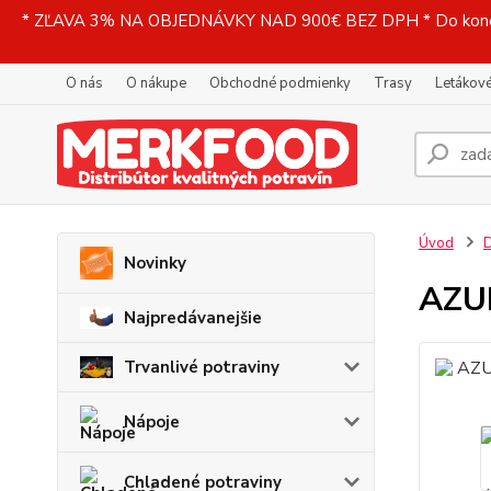
* ZĽAVA 3% NA OBJEDNÁVKY NAD 900€ BEZ DPH * Do konečne
O nás
O nákupe
Obchodné podmienky
Trasy
Letákové
Úvod
D
Novinky
AZUR
Najpredávanejšie
Trvanlivé potraviny
Nápoje
Chladené potraviny