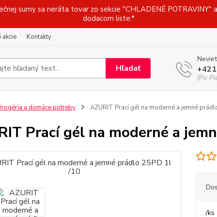
j sumy sa neráta tovar zo sekcie "CHLADENÉ POTRAVINY" a t
dodacom liste.*
 akcie
Kontakty
Neviet
Hľadať
+421
(Po-Pi
rogéria a domáce potreby
AZURIT Prací gél na moderné a jemné prádl
IT Prací gél na moderné a jemn
Dos
/
ks