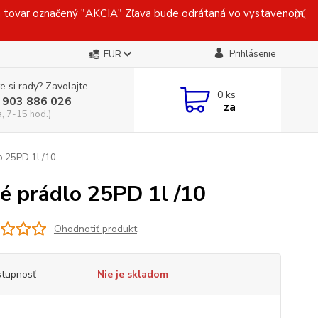
ovar označený "AKCIA" Zľava bude odrátaná vo vystavenom
Prihlásenie
EUR
e si rady? Zavolajte.
0
ks
 903 886 026
za
a, 7-15 hod.)
o 25PD 1l /10
é prádlo 25PD 1l /10
Ohodnotiť produkt
tupnosť
Nie je skladom