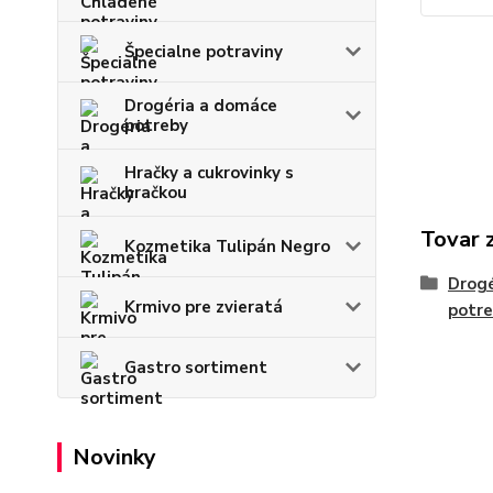
Špecialne potraviny
Drogéria a domáce
potreby
Hračky a cukrovinky s
hračkou
Tovar 
Kozmetika Tulipán Negro
Drogé
Krmivo pre zvieratá
potr
Gastro sortiment
Novinky