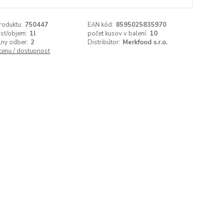
roduktu:
750447
EAN kód:
8595025835970
sť/objem:
1l
počet kusov v balení:
10
lny odber:
2
Distribútor:
Merkfood s.r.o.
 cenu / dostupnosť