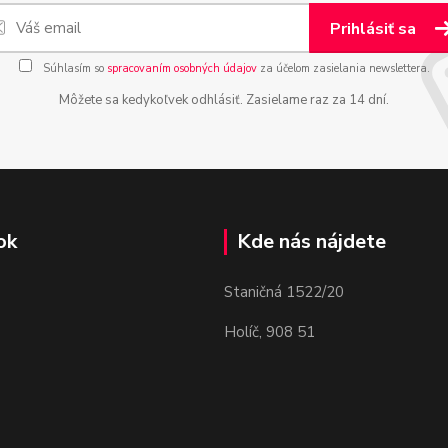
Prihlásiť sa
Súhlasím so
spracovaním osobných údajov
za účelom zasielania newslettera.
Môžete sa kedykoľvek odhlásiť. Zasielame raz za 14 dní.
ok
Kde nás nájdete
Staničná 1522/20
Holíč, 908 51