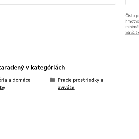
Číslo p
hmotno
minimá
Strážiť
zaradený v kategóriách
ria a domáce
Pracie prostriedky a
eby
aviváže