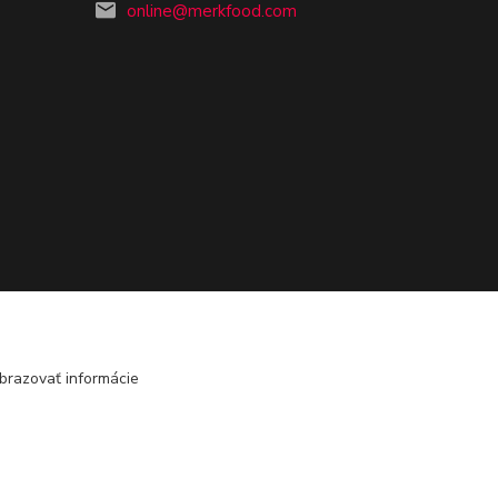
online@merkfood.com
brazovať informácie