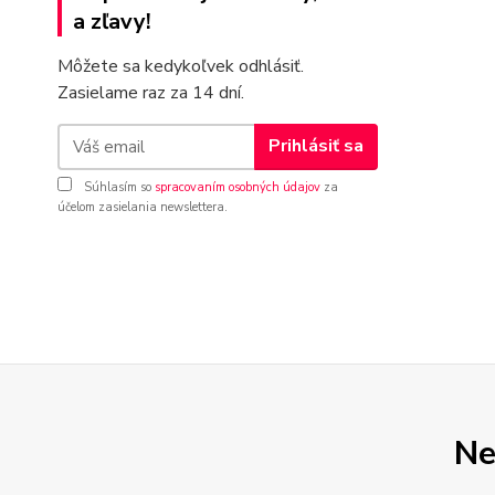
a zľavy!
Môžete sa kedykoľvek odhlásiť.
Zasielame raz za 14 dní.
Prihlásiť sa
Súhlasím so
spracovaním osobných údajov
za
účelom zasielania newslettera.
Ne