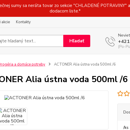
j sumy sa neráta tovar zo sekcie "CHLADENÉ POTRAVINY" a t
dodacom liste.*
 akcie
Kontakty
Neviet
Hľadať
+421
(Po-Pi
rogéria a domáce potreby
ACTONER Alia ústna voda 500ml /6
NER Alia ústna voda 500ml /6
Dos
/
ks