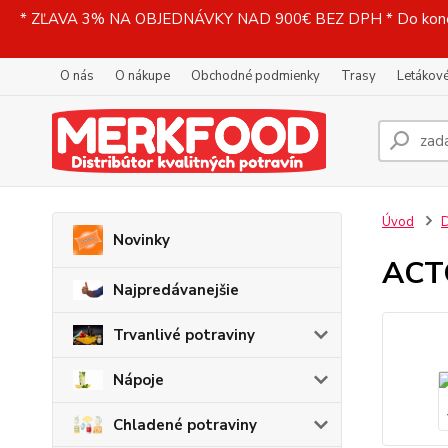
* ZĽAVA 3% NA OBJEDNÁVKY NAD 900€ BEZ DPH * Do konečne
O nás
O nákupe
Obchodné podmienky
Trasy
Letákové
Úvod
D
Novinky
ACTO
Najpredávanejšie
Trvanlivé potraviny
Nápoje
Chladené potraviny