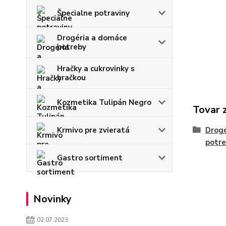
Špecialne potraviny
Drogéria a domáce
potreby
Hračky a cukrovinky s
hračkou
Kozmetika Tulipán Negro
Tovar 
Drogé
Krmivo pre zvieratá
potr
Gastro sortiment
Novinky
02.07.2023