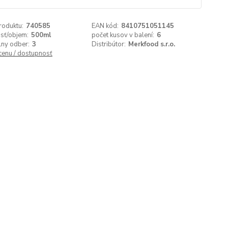
roduktu:
740585
EAN kód:
8410751051145
sť/objem:
500ml
počet kusov v balení:
6
lny odber:
3
Distribútor:
Merkfood s.r.o.
 cenu / dostupnosť