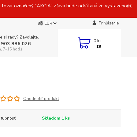
ovar označený "AKCIA" Zľava bude odrátaná vo vystavenom
Prihlásenie
EUR
e si rady? Zavolajte.
0
ks
 903 886 026
za
a, 7-15 hod.)
Ohodnotiť produkt
tupnosť
Skladom 1 ks