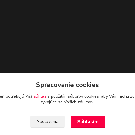
Spracovanie cookies
eri potrebujú Váš
súhlas
s použitím súborov cookies, aby Vám mohli zo
týkajúce sa Vašich záujmov.
Súhlasím
Nastavenia