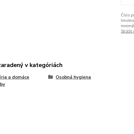
Číslo p
hmotno
minimá
Strážiť
zaradený v kategóriách
ria a domáce
Osobná hygiena
eby