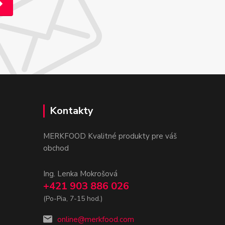
Kontakty
MERKFOOD Kvalitné produkty pre váš
obchod
Ing. Lenka Mokrošová
+421 903 886 026
(Po-Pia, 7-15 hod.)
online@merkfood.com