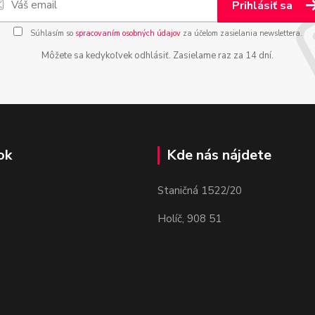
Prihlásiť sa
Súhlasím so
spracovaním osobných údajov
za účelom zasielania newslettera.
Môžete sa kedykoľvek odhlásiť. Zasielame raz za 14 dní.
ok
Kde nás nájdete
Staničná 1522/20
Holíč, 908 51