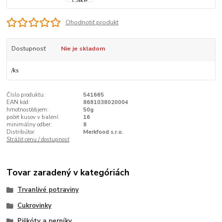
Ohodnotiť produkt
Dostupnosť
Nie je skladom
/
ks
Číslo produktu:
541665
EAN kód:
8681038020004
hmotnosť/objem:
50g
počet kusov v balení:
16
minimálny odber:
8
Distribútor:
Merkfood s.r.o.
Strážiť cenu / dostupnosť
Tovar zaradený v kategóriách
Trvanlivé potraviny
Cukrovinky
Piškóty a perníky