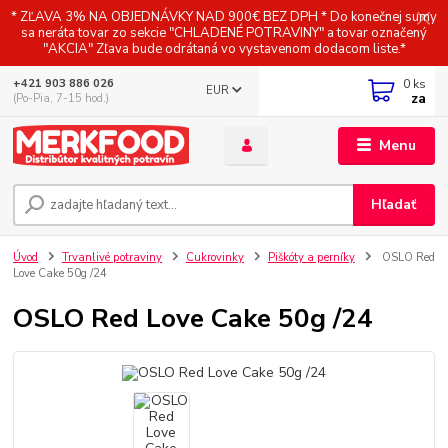
* ZĽAVA 3% NA OBJEDNÁVKY NAD 900€ BEZ DPH * Do konečnej sumy
sa neráta tovar zo sekcie "CHLADENÉ POTRAVINY" a tovar označený
"AKCIA" Zľava bude odrátaná vo vystavenom dodacom liste.*
0
ks
+421 903 886 026
EUR
za
(Po-Pia, 7-15 hod.)
Menu
Hľadať
Úvod
Trvanlivé potraviny
Cukrovinky
Piškóty a perníky
OSLO Red
Love Cake 50g /24
OSLO Red Love Cake 50g /24