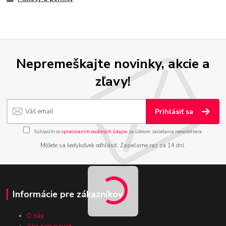
Nepremeškajte novinky, akcie a
zľavy!
Prihlásiť sa
Súhlasím so
spracovaním osobných údajov
za účelom zasielania newslettera.
Môžete sa kedykoľvek odhlásiť. Zasielame raz za 14 dní.
Informácie pre zákazníkov
O nás