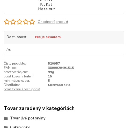
Ohodnotiť produkt
Dostupnosť
Nie je skladom
/
ks
Číslo produktu:
520957
EAN kód:
3800020491515
hmotnosť/objem:
99g
počet kusov v balení:
15
minimálny odber:
5
Distribútor:
Merkfood s.r.o.
Strážiť cenu / dostupnosť
Tovar zaradený v kategóriách
Trvanlivé potraviny
Cukrovinky