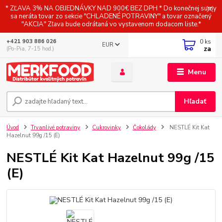
* ZĽAVA 3% NA OBJEDNÁVKY NAD 900€ BEZ DPH * Do konečnej sumy
sa neráta tovar zo sekcie "CHLADENÉ POTRAVINY" a tovar označený
"AKCIA" Zľava bude odrátaná vo vystavenom dodacom liste.*
0
ks
+421 903 886 026
EUR
za
(Po-Pia, 7-15 hod.)
Menu
Hľadať
Úvod
Trvanlivé potraviny
Cukrovinky
Čokolády
NESTLÉ Kit Kat
Hazelnut 99g /15 (E)
NESTLÉ Kit Kat Hazelnut 99g /15
(E)