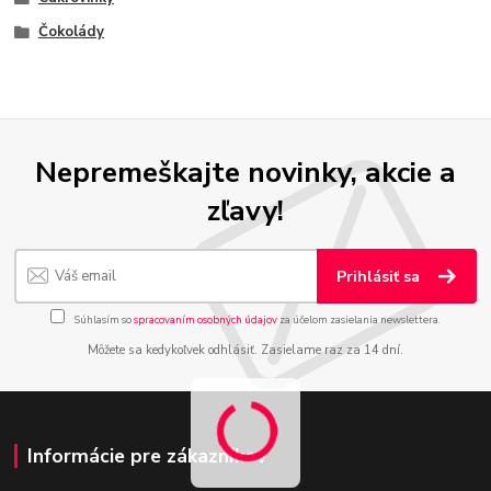
Čokolády
Nepremeškajte novinky, akcie a
zľavy!
Prihlásiť sa
Súhlasím so
spracovaním osobných údajov
za účelom zasielania newslettera.
Môžete sa kedykoľvek odhlásiť. Zasielame raz za 14 dní.
Informácie pre zákazníkov