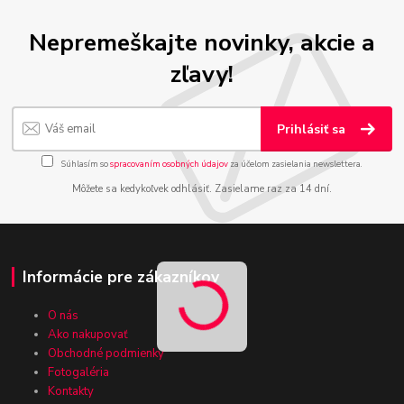
Nepremeškajte novinky, akcie a
zľavy!
Prihlásiť sa
Súhlasím so
spracovaním osobných údajov
za účelom zasielania newslettera.
Môžete sa kedykoľvek odhlásiť. Zasielame raz za 14 dní.
Informácie pre zákazníkov
O nás
Ako nakupovať
Obchodné podmienky
Fotogaléria
Kontakty