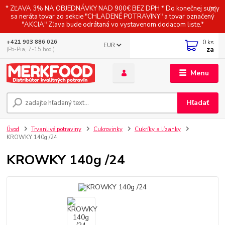
* ZĽAVA 3% NA OBJEDNÁVKY NAD 900€ BEZ DPH * Do konečnej sumy
sa neráta tovar zo sekcie "CHLADENÉ POTRAVINY" a tovar označený
"AKCIA" Zľava bude odrátaná vo vystavenom dodacom liste.*
0
ks
+421 903 886 026
EUR
za
(Po-Pia, 7-15 hod.)
Menu
Hľadať
Úvod
Trvanlivé potraviny
Cukrovinky
Cukríky a lízanky
KROWKY 140g /24
KROWKY 140g /24