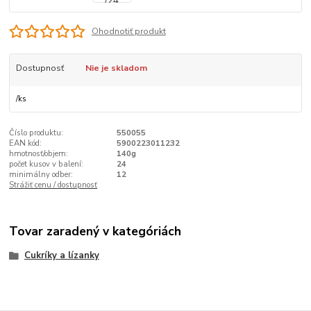
Ohodnotiť produkt
Dostupnosť
Nie je skladom
/
ks
Číslo produktu:
550055
EAN kód:
5900223011232
hmotnosť/objem:
140g
počet kusov v balení:
24
minimálny odber:
12
Strážiť cenu / dostupnosť
Tovar zaradený v kategóriách
Cukríky a lízanky