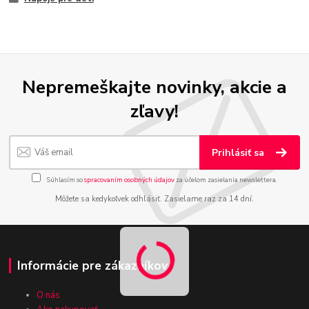
Nepremeškajte novinky, akcie a
zľavy!
Prihlásiť sa
Súhlasím so
spracovaním osobných údajov
za účelom zasielania newslettera.
Môžete sa kedykoľvek odhlásiť. Zasielame raz za 14 dní.
Informácie pre zákazníkov
O nás