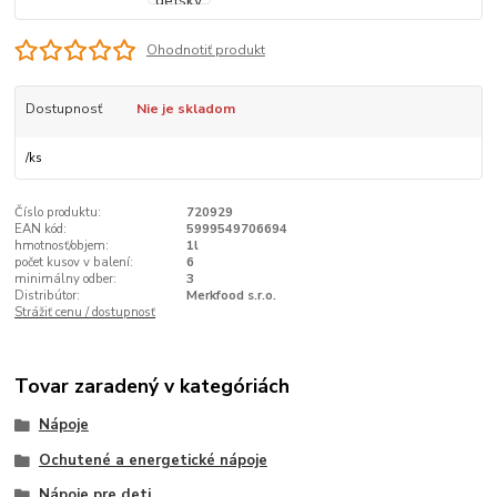
Ohodnotiť produkt
Dostupnosť
Nie je skladom
/
ks
Číslo produktu:
720929
EAN kód:
5999549706694
hmotnosť/objem:
1l
počet kusov v balení:
6
minimálny odber:
3
Distribútor:
Merkfood s.r.o.
Strážiť cenu / dostupnosť
Tovar zaradený v kategóriách
Nápoje
Ochutené a energetické nápoje
Nápoje pre deti