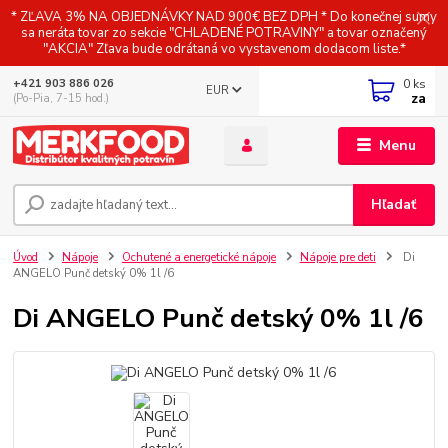
* ZĽAVA 3% NA OBJEDNÁVKY NAD 900€ BEZ DPH * Do konečnej sumy
sa neráta tovar zo sekcie "CHLADENÉ POTRAVINY" a tovar označený
"AKCIA" Zľava bude odrátaná vo vystavenom dodacom liste.*
0
ks
+421 903 886 026
EUR
za
(Po-Pia, 7-15 hod.)
Menu
Hľadať
Úvod
Nápoje
Ochutené a energetické nápoje
Nápoje pre deti
Di
ANGELO Punč detský 0% 1l /6
Di ANGELO Punč detský 0% 1l /6