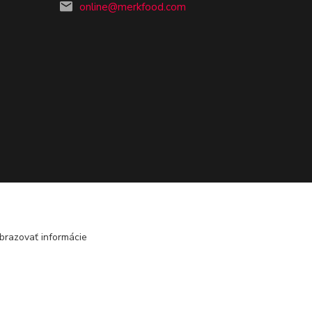
online@merkfood.com
brazovať informácie