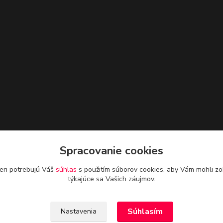
Spracovanie cookies
eri potrebujú Váš
súhlas
s použitím súborov cookies, aby Vám mohli zo
týkajúce sa Vašich záujmov.
Súhlasím
Nastavenia