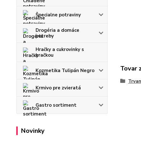
Špecialne potraviny
Drogéria a domáce
potreby
Hračky a cukrovinky s
hračkou
Tovar 
Kozmetika Tulipán Negro
Trvan
Krmivo pre zvieratá
Gastro sortiment
Novinky