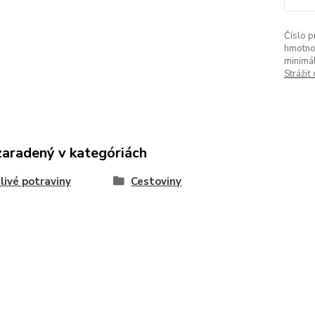
Číslo p
hmotno
minimá
Strážiť
zaradený v kategóriách
livé potraviny
Cestoviny