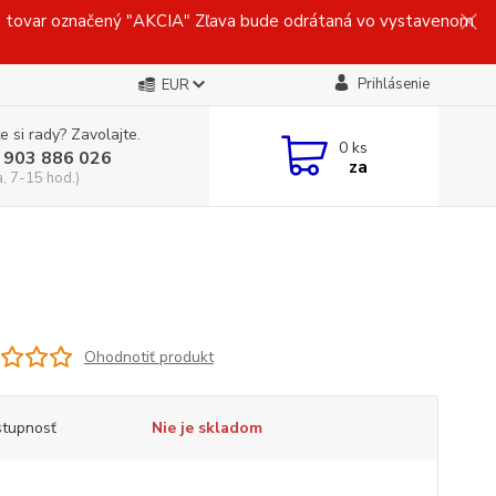
ovar označený "AKCIA" Zľava bude odrátaná vo vystavenom
Prihlásenie
EUR
e si rady? Zavolajte.
0
ks
 903 886 026
za
a, 7-15 hod.)
Ohodnotiť produkt
tupnosť
Nie je skladom