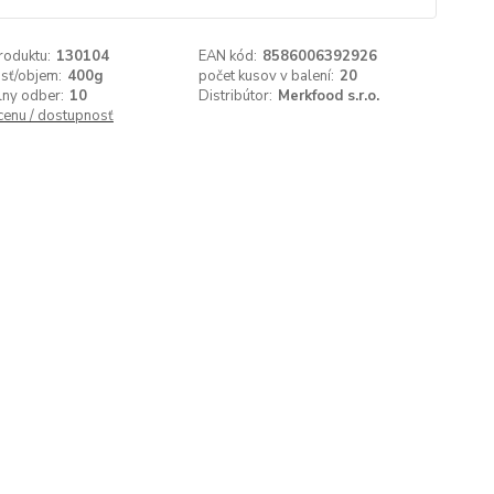
roduktu:
130104
EAN kód:
8586006392926
sť/objem:
400g
počet kusov v balení:
20
lny odber:
10
Distribútor:
Merkfood s.r.o.
 cenu / dostupnosť