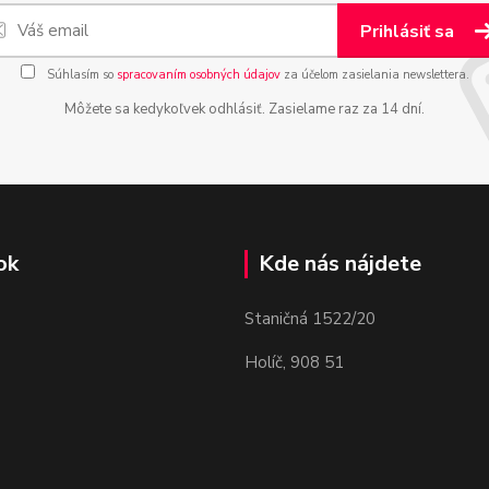
Prihlásiť sa
Súhlasím so
spracovaním osobných údajov
za účelom zasielania newslettera.
Môžete sa kedykoľvek odhlásiť. Zasielame raz za 14 dní.
ok
Kde nás nájdete
Staničná 1522/20
Holíč, 908 51