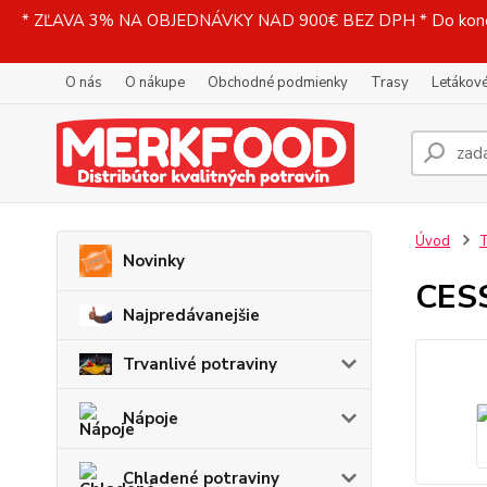
* ZĽAVA 3% NA OBJEDNÁVKY NAD 900€ BEZ DPH * Do konečne
O nás
O nákupe
Obchodné podmienky
Trasy
Letákové
Úvod
T
Novinky
CESS
Najpredávanejšie
Trvanlivé potraviny
Nápoje
Chladené potraviny