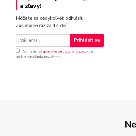
a zľavy!
Môžete sa kedykoľvek odhlásiť.
Zasielame raz za 14 dní.
Prihlásiť sa
Súhlasím so
spracovaním osobných údajov
za
účelom zasielania newslettera.
Ne