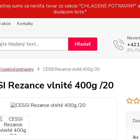
j sumy sa neráta tovar zo sekcie "CHLADENÉ POTRAVINY" a t
dodacom liste.*
 akcie
Kontakty
Neviet
Hľadať
+421
(Po-Pi
rvanlivé potraviny
CESSI Rezance vlnité 400g /20
I Rezance vlnité 400g /20
Dos
/
ks