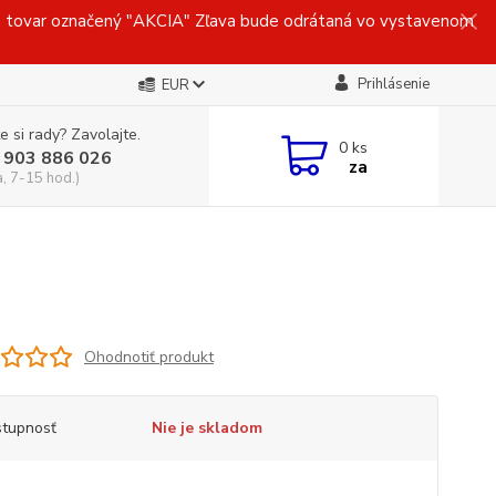
ovar označený "AKCIA" Zľava bude odrátaná vo vystavenom
Prihlásenie
EUR
e si rady? Zavolajte.
0
ks
 903 886 026
za
a, 7-15 hod.)
Ohodnotiť produkt
tupnosť
Nie je skladom