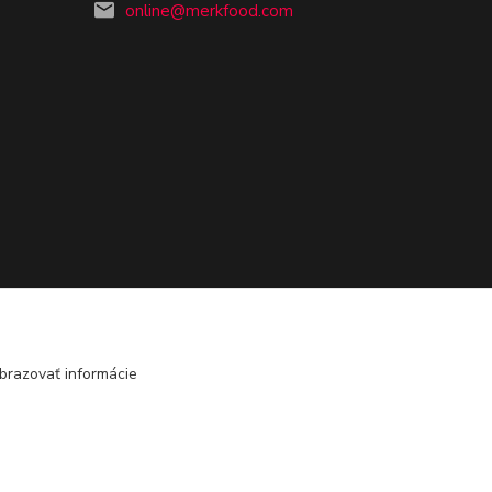
online@merkfood.com
brazovať informácie