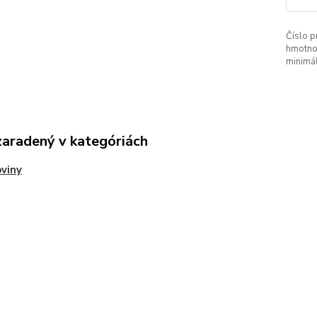
Číslo p
hmotno
minimá
zaradený v kategóriách
viny