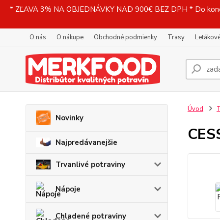
* ZĽAVA 3% NA OBJEDNÁVKY NAD 900€ BEZ DPH * Do konečne
O nás
O nákupe
Obchodné podmienky
Trasy
Letákové
Úvod
T
Novinky
CESS
Najpredávanejšie
Trvanlivé potraviny
Nápoje
Chladené potraviny