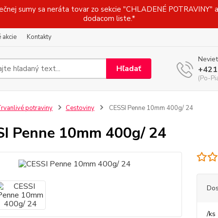
j sumy sa neráta tovar zo sekcie "CHLADENÉ POTRAVINY" a t
dodacom liste.*
 akcie
Kontakty
Neviet
Hľadať
+421
(Po-Pi
rvanlivé potraviny
Cestoviny
CESSI Penne 10mm 400g/ 24
I Penne 10mm 400g/ 24
Dos
/
ks