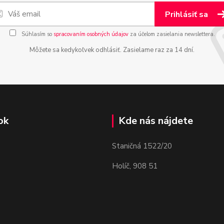
Prihlásiť sa
Súhlasím so
spracovaním osobných údajov
za účelom zasielania newslettera.
Môžete sa kedykoľvek odhlásiť. Zasielame raz za 14 dní.
ok
Kde nás nájdete
Staničná 1522/20
Holíč, 908 51