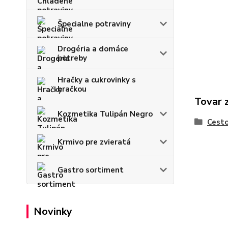
Špecialne potraviny
Drogéria a domáce
potreby
Hračky a cukrovinky s
hračkou
Tovar 
Kozmetika Tulipán Negro
Cesto
Krmivo pre zvieratá
Gastro sortiment
Novinky