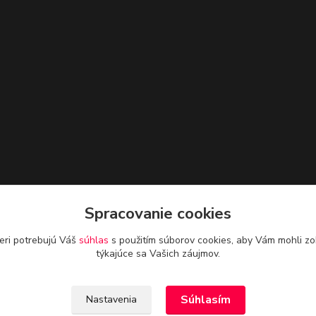
Spracovanie cookies
eri potrebujú Váš
súhlas
s použitím súborov cookies, aby Vám mohli zo
týkajúce sa Vašich záujmov.
Súhlasím
Nastavenia