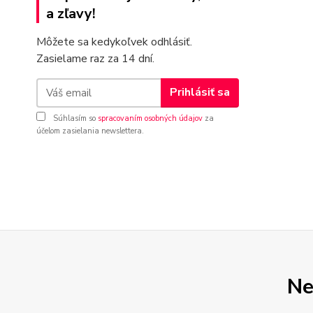
a zľavy!
Môžete sa kedykoľvek odhlásiť.
Zasielame raz za 14 dní.
Prihlásiť sa
Súhlasím so
spracovaním osobných údajov
za
účelom zasielania newslettera.
Ne