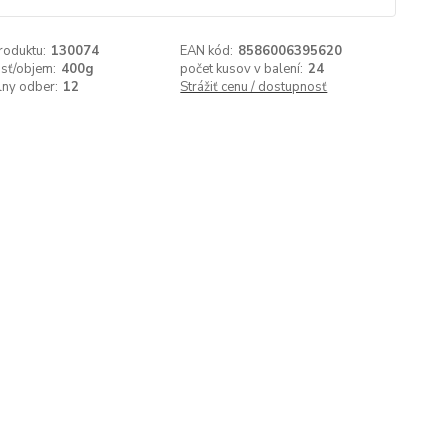
roduktu:
130074
EAN kód:
8586006395620
sť/objem:
400g
počet kusov v balení:
24
lny odber:
12
Strážiť cenu / dostupnosť