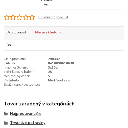
Ohodnotiť produkt
Dostupnosť
Nie je skladom
/
ks
Číslo produktu:
290332
EAN kód:
8410090610638
hmotnosť/objem:
3x80g
počet kusov v balení:
25
minimálny odber:
5
Distribútor:
Merkfood s.r.o.
Strážiť cenu / dostupnosť
Tovar zaradený v kategóriách
Najpredávanejšie
Trvanlivé potraviny