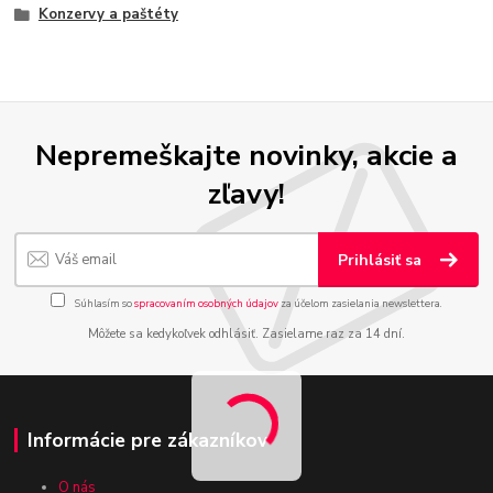
Konzervy a paštéty
Nepremeškajte novinky, akcie a
zľavy!
Prihlásiť sa
Súhlasím so
spracovaním osobných údajov
za účelom zasielania newslettera.
Môžete sa kedykoľvek odhlásiť. Zasielame raz za 14 dní.
Informácie pre zákazníkov
O nás