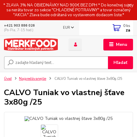
* ZĽAVA 3% NA OBJEDNÁVKY NAD 900€ BEZ DPH * Do konečnej sumy
sa neráta tovar zo sekcie "CHLADENÉ POTRAVINY" a tovar označený
"AKCIA" Zľava bude odrátaná vo vystavenom dodacom liste.*
0
ks
+421 903 886 026
EUR
za
(Po-Pia, 7-15 hod.)
Menu
Hľadať
Úvod
Najpredávanejšie
CALVO Tuniak vo vlastnej šťave 3x80g /25
CALVO Tuniak vo vlastnej šťave
3x80g /25