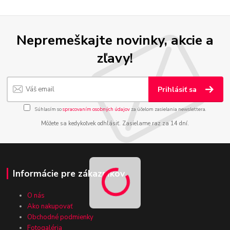
Nepremeškajte novinky, akcie a
zľavy!
Prihlásiť sa
Súhlasím so
spracovaním osobných údajov
za účelom zasielania newslettera.
Môžete sa kedykoľvek odhlásiť. Zasielame raz za 14 dní.
Informácie pre zákazníkov
O nás
Ako nakupovať
Obchodné podmienky
Fotogaléria