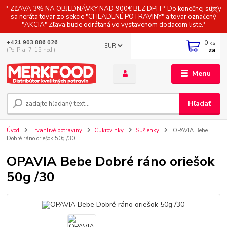
* ZĽAVA 3% NA OBJEDNÁVKY NAD 900€ BEZ DPH * Do konečnej sumy
sa neráta tovar zo sekcie "CHLADENÉ POTRAVINY" a tovar označený
"AKCIA" Zľava bude odrátaná vo vystavenom dodacom liste.*
0
ks
+421 903 886 026
EUR
za
(Po-Pia, 7-15 hod.)
Menu
Hľadať
Úvod
Trvanlivé potraviny
Cukrovinky
Sušienky
OPAVIA Bebe
Dobré ráno oriešok 50g /30
OPAVIA Bebe Dobré ráno oriešok
50g /30