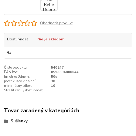
Ohodnotiť produkt
Dostupnosť
Nie je skladom
/
ks
Číslo produktu:
540247
EAN kód:
8593894800044
hmotnosť/objem:
50g
počet kusov v balení:
30
minimálny odber:
10
Strážiť cenu / dostupnosť
Tovar zaradený v kategóriách
Sušienky